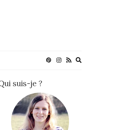
Expand
search
form
Qui suis-je ?