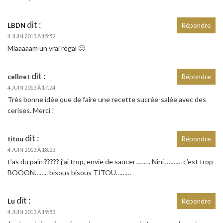
dit :
LBDN
Répondre
4 JUIN 2013 À 15:52
Miaaaaam un vrai régal 🙂
dit :
cellnet
Répondre
4 JUIN 2013 À 17:24
Très bonne idée que de faire une recette sucrée-salée avec des
cerises. Merci !
dit :
titou
Répondre
4 JUIN 2013 À 18:23
t’as du pain ????? j’ai trop, envie de saucer……… Nini ,……… c’est trop
BOOON…….. bisous bisous TITOU………
dit :
Lu
Répondre
4 JUIN 2013 À 19:53