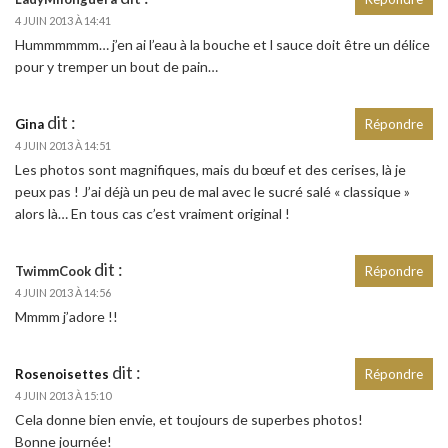
4 JUIN 2013 À 14:41
Hummmmmm… j’en ai l’eau à la bouche et l sauce doit être un délice
pour y tremper un bout de pain…
dit :
Gina
Répondre
4 JUIN 2013 À 14:51
Les photos sont magnifiques, mais du bœuf et des cerises, là je
peux pas ! J’ai déjà un peu de mal avec le sucré salé « classique »
alors là… En tous cas c’est vraiment original !
dit :
TwimmCook
Répondre
4 JUIN 2013 À 14:56
Mmmm j’adore !!
dit :
Rosenoisettes
Répondre
4 JUIN 2013 À 15:10
Cela donne bien envie, et toujours de superbes photos!
Bonne journée!