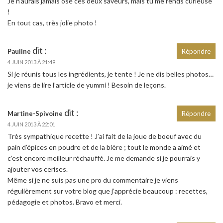
Je n’aurais jamais osé ces deux saveurs, mais tu me rends curieuse
!
En tout cas, très jolie photo !
dit :
Pauline
Répondre
4 JUIN 2013 À 21:49
Si je réunis tous les ingrédients, je tente ! Je ne dis belles photos…
je viens de lire l’article de yummi ! Besoin de leçons.
dit :
Martine-Spivoine
Répondre
4 JUIN 2013 À 22:01
Très sympathique recette ! J’ai fait de la joue de boeuf avec du
pain d’épices en poudre et de la bière ; tout le monde a aimé et
c’est encore meilleur réchauffé. Je me demande si je pourrais y
ajouter vos cerises.
Même si je ne suis pas une pro du commentaire je viens
régulièrement sur votre blog que j’apprécie beaucoup : recettes,
pédagogie et photos. Bravo et merci.