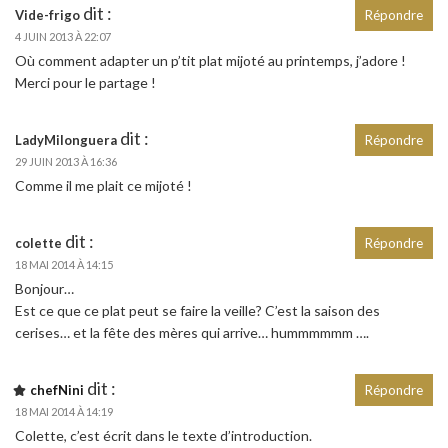
dit :
Vide-frigo
Répondre
4 JUIN 2013 À 22:07
Où comment adapter un p’tit plat mijoté au printemps, j’adore !
Merci pour le partage !
dit :
LadyMilonguera
Répondre
29 JUIN 2013 À 16:36
Comme il me plait ce mijoté !
dit :
colette
Répondre
18 MAI 2014 À 14:15
Bonjour…
Est ce que ce plat peut se faire la veille? C’est la saison des
cerises… et la fête des mères qui arrive… hummmmmm ….
dit :
chefNini
Répondre
18 MAI 2014 À 14:19
Colette, c’est écrit dans le texte d’introduction.