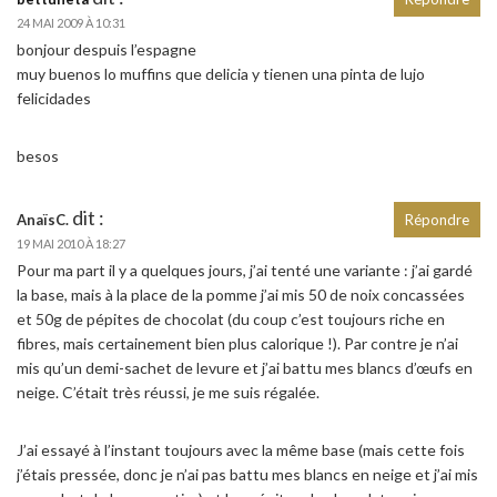
24 MAI 2009 À 10:31
bonjour despuis l’espagne
muy buenos lo muffins que delicia y tienen una pinta de lujo
felicidades
besos
dit :
AnaïsC.
Répondre
19 MAI 2010 À 18:27
Pour ma part il y a quelques jours, j’ai tenté une variante : j’ai gardé
la base, mais à la place de la pomme j’ai mis 50 de noix concassées
et 50g de pépites de chocolat (du coup c’est toujours riche en
fibres, mais certainement bien plus calorique !). Par contre je n’ai
mis qu’un demi-sachet de levure et j’ai battu mes blancs d’œufs en
neige. C’était très réussi, je me suis régalée.
J’ai essayé à l’instant toujours avec la même base (mais cette fois
j’étais pressée, donc je n’ai pas battu mes blancs en neige et j’ai mis