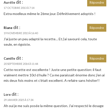
dit :
Aurélie
Répondre
17 OCTOBRE 2013 À 7:14
Extra moelleux même le 2ème jour. Définitivement adoptés !
dit :
Riane
Répondre
19 NOVEMBRE 2013 À 16:40
J’ai juste un peu adapté la recette… Et j’ai savouré cela, toute
seule, en égoïste.
dit :
Camille
Répondre
20 SEPTEMBRE 2014 À 11:44
Cette recette est excellente ! Juste une petite question: il faut
vraiment mettre 10cl d huile ? Ca me paraissait énorme donc j’en ai
mis deux fois moins et c’était excellent. A refaire sans hésiter!!
dit :
Lore
29 JANVIER 2025 À 17:34
Ah oui je me suis posée la même question. J’ai respecté le dosage