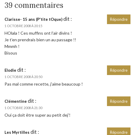
39 commentaires
dit :
Clarisse- 15 ans (P'tite tOque)
Répondre
1 OCTOBRE 2008 À 20:15
HOlala ! Ces muffins ont l’air divins !
Je t’en prendrais bien un au passage !!
Mmmh !
Bisous
dit :
Elodie
Répondre
1 OCTOBRE 2008 À 20:50
Pas mal comme recette, j’aime beaucoup !
dit :
Clémentine
Répondre
1 OCTOBRE 2008 À 21:30
Oui ça doit être super au petit dej’!
dit :
Les Myrtilles
Répondre