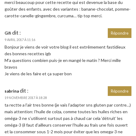
merci beaucoup pour cette recette qui est devenue la base du
goûter des enfants. avec des variantes : banane-chocolat, pomme-
carotte-canelle-gingembre, curcuma… tip top merci.
dit :
Gifi
Répondre
9 AVRIL 2017 À 11:16
Bonjour je viens de voir votre blog il est extrêmement fastidieux
des bonnes recettes igb
M’a questions combien puis-je en mangé le matin ? Merci mille
bravos
Je viens de les faire et ça super bon
dit :
sabrina
Répondre
19 NOVEMBRE 2017 À 18:28
ta rectte a l’air tres bonne (je vais l’adapter sns gluten par contre…)
mais attention: l’huile de colza, comme toutes les huiles riches en
oméga-3 ne s’utilisent surtout pas à chaud car cela ‘détruit’ les
oméga-3 (il faut d’ailleurs conserver l’huile au frais une fois ouvert
et la consommer sous 1-2 mois pour éviter que les omega-3 ne