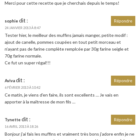
Merci pour cette recette que je cherchais depuis le temps!
dit :
sophie
Répondre
24 JANVIER 2013 À 8:47
Tester hier, le meilleur des muffins jamais manger, petite modif :
ajout de canelle, pommes coupées en tout petit morceau et
n’ayant pas de farine complète remplcée par 30g farine seigle et
70g farine normale.
Ce fut un super régal!!!
dit :
Aviva
Répondre
6 FÉVRIER 2013 À 10:42
Ce matin, je viens d’en faire, ils sont excellents … Je vais en
apporter à la maîtresse de mon fils …
dit :
Tynette
Répondre
16 AVRIL 2013 À 18:26
Bonjour j’ai fais les muffins et vraiment très bons j’adore enfin je ne