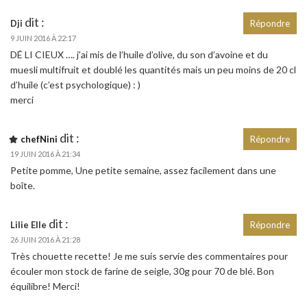
dit :
Dji
Répondre
9 JUIN 2016 À 22:17
DÉ LI CIEUX …. j’ai mis de l’huile d’olive, du son d’avoine et du
muesli multifruit et doublé les quantités mais un peu moins de 20 cl
d’huile (c’est psychologique) : )
merci
dit :
chefNini
Répondre
19 JUIN 2016 À 21:34
Petite pomme, Une petite semaine, assez facilement dans une
boîte.
dit :
Lilie Elle
Répondre
26 JUIN 2016 À 21:28
Très chouette recette! Je me suis servie des commentaires pour
écouler mon stock de farine de seigle, 30g pour 70 de blé. Bon
équilibre! Merci!