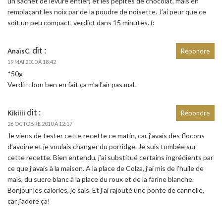
un sachet de levure entier) et les pépites de chocolat, mais en
remplaçant les noix par de la poudre de noisette. J’ai peur que ce
soit un peu compact, verdict dans 15 minutes. (:
dit :
AnaïsC.
Répondre
19 MAI 2010 À 18:42
*50g
Verdit : bon ben en fait ça m’a l’air pas mal.
dit :
Kikiiii
Répondre
26 OCTOBRE 2010 À 12:17
Je viens de tester cette recette ce matin, car j’avais des flocons
d’avoine et je voulais changer du porridge. Je suis tombée sur
cette recette. Bien entendu, j’ai substitué certains ingrédients par
ce que j’avais à la maison. A la place de Colza, j’ai mis de l’huile de
maïs, du sucre blanc à la place du roux et de la farine blanche.
Bonjour les calories, je sais. Et j’ai rajouté une ponte de cannelle,
car j’adore ça!