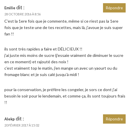
dit :
Emilie
Répondre
28 OCTOBRE 2016 À 8:56
C’est la 1ere fois que je commente, même si ce n’est pas la 1ere
fois que je teste une de tes recettes, mais là, j’avoue je suis super
fan !!
ils sont très rapides a faire et DÉLICIEUX !!
j’ai juste mis moins de sucre (j’essaie vraiment de diminuer le sucre
en ce moment) et rajouté des noix !
c’est vraiment top le matin, j’en mange un avec un yaourt ou du
fromage blanc et je suis calé jusqu’à midi !
pour la conservation, je préfère les congeler, je sors ce dont j’ai
besoin le soir pour le lendemain, et comme ça, ils sont toujours frais
!!
dit :
Alekp
Répondre
20 FÉVRIER 2017 À 15:02