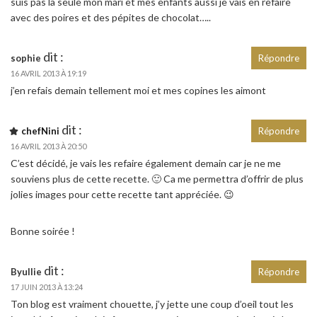
suis pas la seule mon mari et mes enfants aussi je vais en refaire
avec des poires et des pépites de chocolat…..
dit :
sophie
Répondre
16 AVRIL 2013 À 19:19
j’en refais demain tellement moi et mes copines les aimont
dit :
chefNini
Répondre
16 AVRIL 2013 À 20:50
C’est décidé, je vais les refaire également demain car je ne me
souviens plus de cette recette. 🙂 Ca me permettra d’offrir de plus
jolies images pour cette recette tant appréciée. 😉
Bonne soirée !
dit :
Byullie
Répondre
17 JUIN 2013 À 13:24
Ton blog est vraiment chouette, j’y jette une coup d’oeil tout les