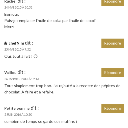
dit :
Rachel
Répondre
24 MAI 2015 À 20:32
Bonjour,
Puis-je remplacer l’huile de colza par l’huile de coco?
Merci
dit :
chefNini
Répondre
25 MAI 2015 À 7:52
Oui, tout à fait ! 🙂
dit :
Valilou
Répondre
26 JANVIER 2016 À 19:13
Tout simplement trop bon. J’ai rajouté a la recette des pépites de
chocolat. A faire et a refaire.
dit :
Petite pomme
Répondre
5 JUIN 2016 À 10:20
combien de temps se garde ces muffins ?