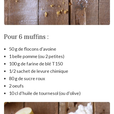
Pour 6 muffins :
50 g de flocons d’avoine
1 belle pomme (ou 2 petites)
100 g de farine de blé T150
1/2 sachet de levure chimique
80 g de sucre roux
2 oeufs
10 cl d’huile de tournesol (ou d’olive)