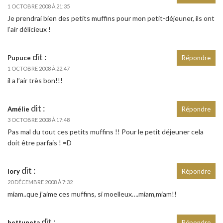
1 OCTOBRE 2008 À 21:35
Je prendrai bien des petits muffins pour mon petit-déjeuner, ils ont
l’air délicieux !
dit :
Pupuce
Répondre
1 OCTOBRE 2008 À 22:47
il a l’air très bon!!!
dit :
Amélie
Répondre
3 OCTOBRE 2008 À 17:48
Pas mal du tout ces petits muffins !! Pour le petit déjeuner cela
doit être parfais ! =D
dit :
lory
Répondre
20 DÉCEMBRE 2008 À 7:32
miam..que j’aime ces muffins, si moelleux….miam,miam!!
dit :
bettuneta
Répondre