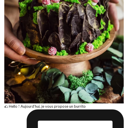
🌮 Hello ! Aujourd’hui, je vous propose un burrito