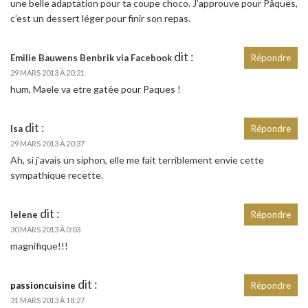
une belle adaptation pour ta coupe choco. J’approuve pour Pâques,
c’est un dessert léger pour finir son repas.
dit :
Emilie Bauwens Benbrik via Facebook
Répondre
29 MARS 2013 À 20:21
hum, Maele va etre gatée pour Paques !
dit :
Isa
Répondre
29 MARS 2013 À 20:37
Ah, si j’avais un siphon, elle me fait terriblement envie cette
sympathique recette.
dit :
lelene
Répondre
30 MARS 2013 À 0:03
magnifique!!!
dit :
passioncuisine
Répondre
31 MARS 2013 À 18:27