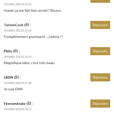
29 MARS 2013 À 15:22
Humm ça me fait bien envie!! Bisous.
dit :
TwimmCook
Répondre
29 MARS 2013 À 15:32
Complètement gourmand … j’adore !!
dit :
Philo
Répondre
29 MARS 2013 À 16:19
Magnifique idée, c’est très beau
dit :
LBDN
Répondre
29 MARS 2013 À 17:28
Je suis FAN!
dit :
Féenoménale
Répondre
29 MARS 2013 À 18:15