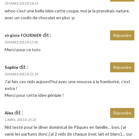
29 MARS 2013 À 18:14
whoo c’est une belle idée cette coupe, moi je la prendrais nature,
avec un coulis de chocolat en plus :p
dit :
virginie FOURNIER
Répondre
30 MARS 2013 À 15:01
Merci pour ce tuto
dit :
Sophie
Répondre
30 MARS 2013 À 21:18
J’ai fais ces nids aujourd’hui avec une mousse à la framboise, c’est
extra !
Merci pour cette idée géniale !
dit :
Alex
Répondre
1 AVRIL 2013 À 23:23
Nid testé pour le dîner dominical de Pâques en famille… bon, j’ai
varié les parfums donc j’ai 2 nids de chaque (noir, lait et blanc)… sur