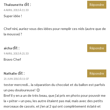
dit :
Thalounette
Répondre
4 AVRIL 2013 À 11:33
Super idée !
Chef nini, auriez-vous des idées pour remplir ces nids (autre que de
la mousse) ?
dit :
aicha
Répondre
9 AVRIL 2013 À 21:33
Bravo Chef
dit :
Nathalie
Répondre
21 JUIN 2013 À 11:07
tester mercredi… la séparation du chocolat et du ballon est parfois
un peu douloureuse! 😉
Bref il y en a un de très beau, que j’ai pris en photo pour pouvoir me
la « péter » un peu, les autre étaient pas mal, mais avec des petits
morceaux de cassés. et j’en ai 2 qui ont complètement éclaté et