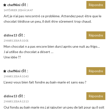
dit :
chefNini
Répondre
14 FÉVRIER 2014 À 14:47
Arf, je n’ai pas rencontré ce problème. Attendez peut-être que le
chocolat tiédisse un peu, il doit être sûrement trop chaud.
dit :
didine13
Répondre
2 MARS 2014 À 10:01
Mon chocolat n a pas encore bien durci après une nuit au frigo…
J ai utilise du chocolat a désert …
Une idée ??
dit :
chefNini
Répondre
2 MARS 2014 À 10:43
L’avez-vous bien fait fondre au bain-marie et sans eau ?
dit :
didine13
Répondre
2 MARS 2014 À 13:13
Oui fondu au bain marie ms j ai rajouter un peu de lait pour qu il soit