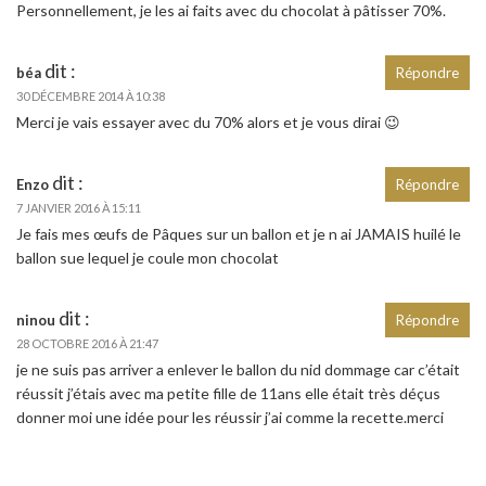
Personnellement, je les ai faits avec du chocolat à pâtisser 70%.
dit :
béa
Répondre
30 DÉCEMBRE 2014 À 10:38
Merci je vais essayer avec du 70% alors et je vous dirai 😉
dit :
Enzo
Répondre
7 JANVIER 2016 À 15:11
Je fais mes œufs de Pâques sur un ballon et je n ai JAMAIS huilé le
ballon sue lequel je coule mon chocolat
dit :
ninou
Répondre
28 OCTOBRE 2016 À 21:47
je ne suis pas arriver a enlever le ballon du nid dommage car c’était
réussit j’étais avec ma petite fille de 11ans elle était très déçus
donner moi une idée pour les réussir j’ai comme la recette.merci