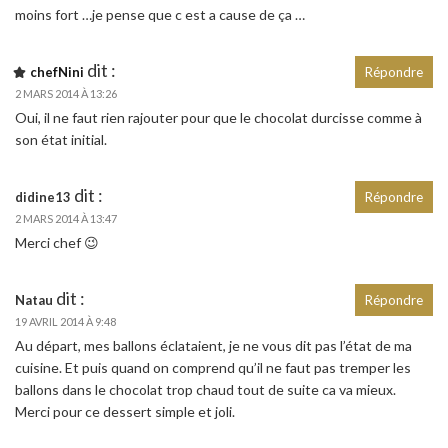
moins fort …je pense que c est a cause de ça …
dit :
chefNini
Répondre
2 MARS 2014 À 13:26
Oui, il ne faut rien rajouter pour que le chocolat durcisse comme à
son état initial.
dit :
didine13
Répondre
2 MARS 2014 À 13:47
Merci chef 😉
dit :
Natau
Répondre
19 AVRIL 2014 À 9:48
Au départ, mes ballons éclataient, je ne vous dit pas l’état de ma
cuisine. Et puis quand on comprend qu’il ne faut pas tremper les
ballons dans le chocolat trop chaud tout de suite ca va mieux.
Merci pour ce dessert simple et joli.