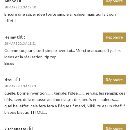
dit :
AnnSo
Répondre
28 MARS 2013 À 17:50
Encore une super idée toute simple à réaliser mais qui fait son
effet !
dit :
Heimy
Répondre
28 MARS 2013 À 18:51
Comme toujours, tout simple avec toi… Merci beaucoup. Il y a les
idées et la réalisation, tip top.
Bises
dit :
titou
Répondre
28 MARS 2013 À 19:03
quelle, bonne invention…… géniale, l’idée…….. je vais, les remplir, ces
nids, avec de la mousse au chocolat,et des oeufs en couleurs…..
quel bel effet, cela fera fera a Pâques!! merci, NINI, tu es un chef!!!
bisous bisous TITOU….
dit :
kitchenette
Répondre