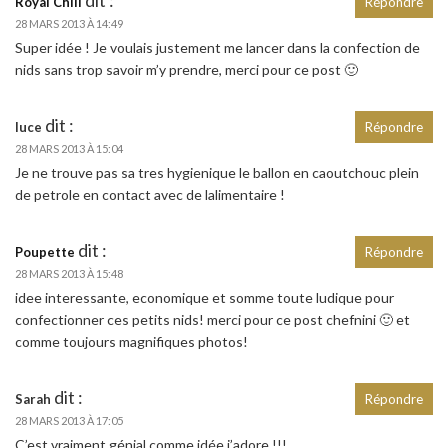
Royal Chill
Répondre
28 MARS 2013 À 14:49
Super idée ! Je voulais justement me lancer dans la confection de
nids sans trop savoir m’y prendre, merci pour ce post 🙂
dit :
luce
Répondre
28 MARS 2013 À 15:04
Je ne trouve pas sa tres hygienique le ballon en caoutchouc plein
de petrole en contact avec de lalimentaire !
dit :
Poupette
Répondre
28 MARS 2013 À 15:48
idee interessante, economique et somme toute ludique pour
confectionner ces petits nids! merci pour ce post chefnini 🙂 et
comme toujours magnifiques photos!
dit :
Sarah
Répondre
28 MARS 2013 À 17:05
C’est vraiment génial comme idée j’adore !!!