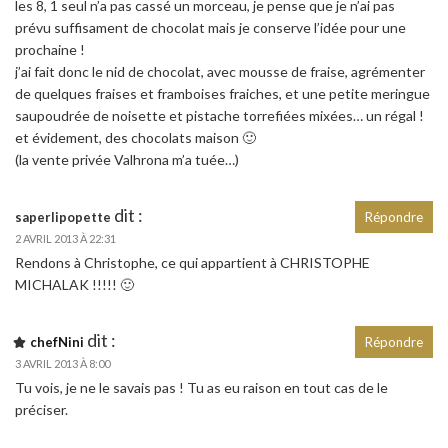
les 8, 1 seul n’a pas cassé un morceau, je pense que je n’ai pas
prévu suffisament de chocolat mais je conserve l’idée pour une
prochaine !
j’ai fait donc le nid de chocolat, avec mousse de fraise, agrémenter
de quelques fraises et framboises fraiches, et une petite meringue
saupoudrée de noisette et pistache torrefiées mixées… un régal !
et évidement, des chocolats maison 🙂
(la vente privée Valhrona m’a tuée…)
dit :
saperlipopette
Répondre
2 AVRIL 2013 À 22:31
Rendons à Christophe, ce qui appartient à CHRISTOPHE
MICHALAK !!!!! 🙂
dit :
chefNini
Répondre
3 AVRIL 2013 À 8:00
Tu vois, je ne le savais pas ! Tu as eu raison en tout cas de le
préciser.