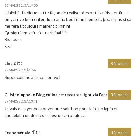
28 MARS 2013 À 19:30
Hihihihi .. Ludique cette façon de réaliser des petits nids .. enfin, si
on y arrive bien entendu .. car au bout d’un moment, je sais pas si ça
me ferait toujours marrer !!!! hihihi
Quoiqu’il en soit, c’est original !!!
Bisousss
kiki
dit :
Line
Répondre
29 MARS 2013 À 1:54
Super comme astuce ! bravo !
dit :
Cuisine-ophelie Blog culinaire: recettes light via Facebook
Répondre
29 MARS 2013 À 13:41
Je vais essayer de trouver une solution pour faire un lapin en
chocolat à un de mes collègues au boulot…
dit :
Féenoménale
Répondre