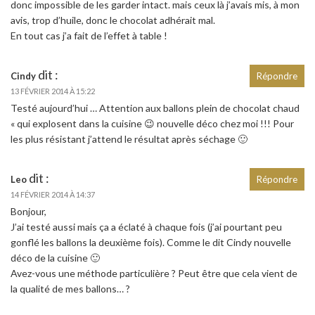
donc impossible de les garder intact. mais ceux là j’avais mis, à mon
avis, trop d’huile, donc le chocolat adhérait mal.
En tout cas j’a fait de l’effet à table !
dit :
Cindy
Répondre
13 FÉVRIER 2014 À 15:22
Testé aujourd’hui … Attention aux ballons plein de chocolat chaud
« qui explosent dans la cuisine 😉 nouvelle déco chez moi !!! Pour
les plus résistant j’attend le résultat après séchage 🙂
dit :
Leo
Répondre
14 FÉVRIER 2014 À 14:37
Bonjour,
J’ai testé aussi mais ça a éclaté à chaque fois (j’ai pourtant peu
gonflé les ballons la deuxième fois). Comme le dit Cindy nouvelle
déco de la cuisine 🙂
Avez-vous une méthode particulière ? Peut être que cela vient de
la qualité de mes ballons… ?