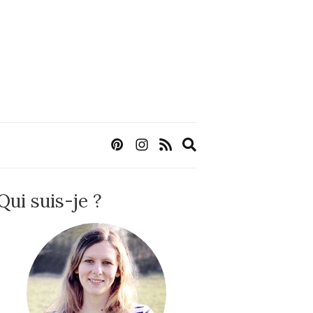
Expand
search
form
Qui suis-je ?