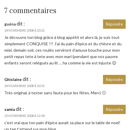
7 commentaires
dit :
guéna
Répondre
24 NOVEMBRE 2008 À 20:21
Je découvre ton blog grâce à blog appétit et alors là, je suis tout
simplement CONQUISE !!! J’ai du pain d’épice et du chèvre et du
miel, demain soir, ces roulés serviront d’amuse bouche pour mon
petit repas tete à tete avec mon mari (pendant que nos pauvre
enfants seront relégués au lit … ha comme la vie est injuste 😉
dit :
Ghislaine
Répondre
24 NOVEMBRE 2008 À 20:31
Très original, à tester sans faute pour les fêtes. Merci 🙂
dit :
samia
Répondre
25 NOVEMBRE 2008 À 12:04
c’est vrai que ton pain d’épice aurait sa place sur la table de noel!
un tag t’attend sur mon blog.