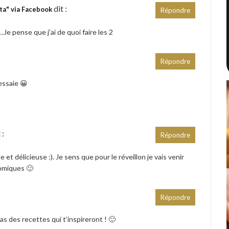
dit :
ta" via Facebook
Répondre
…Je pense que j’ai de quoi faire les 2
Répondre
’essaie 😀
 :
Répondre
e et délicieuse :). Je sens que pour le réveillon je vais venir
omiques 🙂
Répondre
as des recettes qui t’inspireront ! 🙂