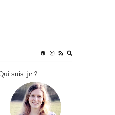
Expand
search
form
Qui suis-je ?