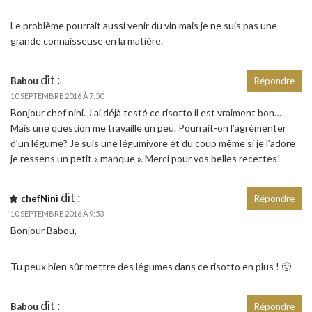
Le problème pourrait aussi venir du vin mais je ne suis pas une
grande connaisseuse en la matière.
dit :
Babou
Répondre
10 SEPTEMBRE 2016 À 7:50
Bonjour chef nini. J’ai déjà testé ce risotto il est vraiment bon…
Mais une question me travaille un peu. Pourrait-on l’agrémenter
d’un légume? Je suis une légumivore et du coup même si je l’adore
je ressens un petit « manque ». Merci pour vos belles recettes!
dit :
chefNini
Répondre
10 SEPTEMBRE 2016 À 9:53
Bonjour Babou,
Tu peux bien sûr mettre des légumes dans ce risotto en plus ! 🙂
dit :
Babou
Répondre