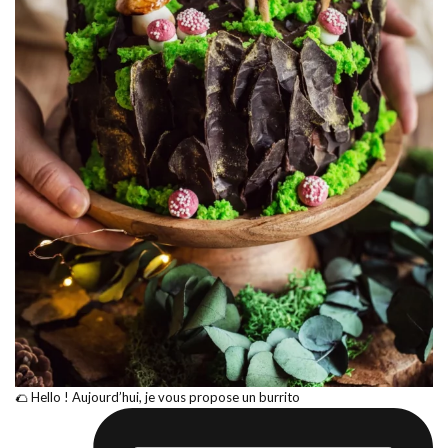
🌮 Hello ! Aujourd’hui, je vous propose un burrito