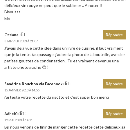
délicieux vin rouge ne peut que le sublimer .. A noter !!
Bisousss
kiki
dit :
Océane
Répondre
8 JANVIER 2013 À 21:07
J’avais déjà vue cette idée dans un livre de cuisine, il faut vraiment
que je la tente. (au passage, j’adore la photo de la bouteille, avec les
petites gouttes de condensation.. Tu es vraiment devenue une
artiste photographe 😉 )
dit :
Sandrine Rouchon via Facebook
Répondre
15 JANVIER 2013 À 14:55
j’ai testé votre recette du risotto et c’est super bon merci
dit :
Adhel0
Répondre
12 MAI 2013 À 14:11
Bjr nous venons de finir de manger cette recette cette delicieux sa