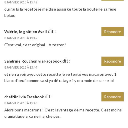
8 JANVIER 2013 À 15:42
oui j’ai lu la recette je me disé aussi ke toute la bouteille sa fesé
bokou
dit :
Valérie, le goût en éveil
Répondre
8 JANVIER 2013 À 15:42
C’est vrai, c’est original… A tester !
dit :
Sandrine Rouchon via Facebook
Répondre
8 JANVIER 2013 À 15:44
et rien a voir avec cette recette je vé tenté vos macaron avec 1
blanc d’oeuf comme sa si ya dé ratage il y ora moin de casse lol
dit :
chefNini via Facebook
Répondre
8 JANVIER 2013 À 15:45
Alors bons macarons ! C’est l’avantage de ma recette. C’est moins
dramatique si ça ne marche pas.