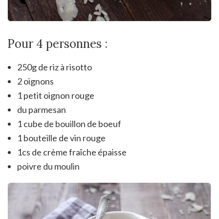
Pour 4 personnes :
250g de riz à risotto
2 oignons
1 petit oignon rouge
du parmesan
1 cube de bouillon de boeuf
1 bouteille de vin rouge
1cs de crème fraîche épaisse
poivre du moulin