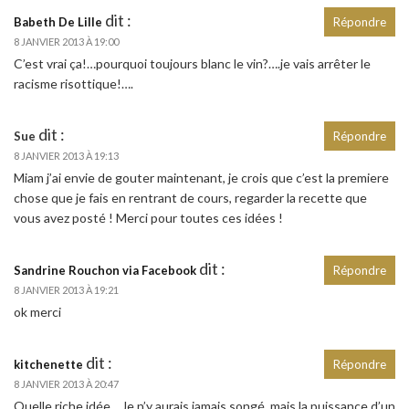
dit :
Babeth De Lille
Répondre
8 JANVIER 2013 À 19:00
C’est vrai ça!…pourquoi toujours blanc le vin?….je vais arrêter le
racisme risottique!….
dit :
Sue
Répondre
8 JANVIER 2013 À 19:13
Miam j’ai envie de gouter maintenant, je crois que c’est la premiere
chose que je fais en rentrant de cours, regarder la recette que
vous avez posté ! Merci pour toutes ces idées !
dit :
Sandrine Rouchon via Facebook
Répondre
8 JANVIER 2013 À 19:21
ok merci
dit :
kitchenette
Répondre
8 JANVIER 2013 À 20:47
Quelle riche idée .. Je n’y aurais jamais songé, mais la puissance d’un