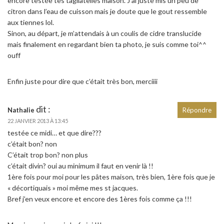
encore testée tes tagliatelles maison. J’ai juste mis un peu de
citron dans l’eau de cuisson mais je doute que le gout ressemble
aux tiennes lol.
Sinon, au départ, je m’attendais à un coulis de cidre translucide
mais finalement en regardant bien ta photo, je suis comme toi^^
ouff
Enfin juste pour dire que c’était très bon, merciiii
dit :
Nathalie
Répondre
22 JANVIER 2013 À 13:45
testée ce midi… et que dire???
c’était bon? non
C’était trop bon? non plus
c’était divin? oui au minimum il faut en venir là !!
1ère fois pour moi pour les pâtes maison, très bien, 1ère fois que je
« décortiquais » moi même mes st jacques.
Bref j’en veux encore et encore des 1ères fois comme ça !!!