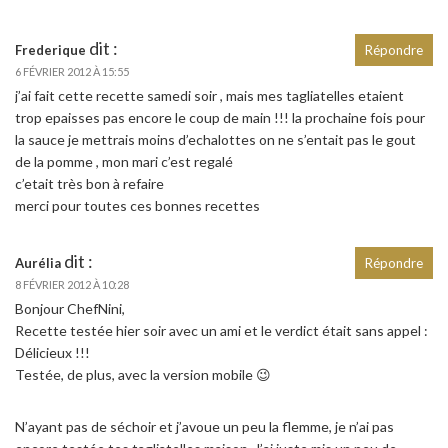
dit :
Frederique
Répondre
6 FÉVRIER 2012 À 15:55
j’ai fait cette recette samedi soir , mais mes tagliatelles etaient
trop epaisses pas encore le coup de main !!! la prochaine fois pour
la sauce je mettrais moins d’echalottes on ne s’entait pas le gout
de la pomme , mon mari c’est regalé
c’etait très bon à refaire
merci pour toutes ces bonnes recettes
dit :
Aurélia
Répondre
8 FÉVRIER 2012 À 10:28
Bonjour ChefNini,
Recette testée hier soir avec un ami et le verdict était sans appel :
Délicieux !!!
Testée, de plus, avec la version mobile 😉
N’ayant pas de séchoir et j’avoue un peu la flemme, je n’ai pas