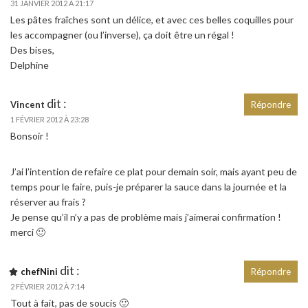
31 JANVIER 2012 À 21:17
Les pâtes fraîches sont un délice, et avec ces belles coquilles pour
les accompagner (ou l’inverse), ça doit être un régal !
Des bises,
Delphine
dit :
Vincent
Répondre
1 FÉVRIER 2012 À 23:28
Bonsoir !
J’ai l’intention de refaire ce plat pour demain soir, mais ayant peu de
temps pour le faire, puis-je préparer la sauce dans la journée et la
réserver au frais ?
Je pense qu’il n’y a pas de problème mais j’aimerai confirmation !
merci 🙂
dit :
chefNini
Répondre
2 FÉVRIER 2012 À 7:14
Tout à fait, pas de soucis 🙂