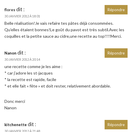
dit :
flores
Répondre
30 JANVIER 2012 À 18:01
Belle réalisation!Je vais refaire tes pâtes déjà consommées.
Qu’elles étaient bonnes!Le goût du pavot est très subtil.Avec les
coquilles et la petite sauce au cidre,une recette au top!!!!Merci.
dit :
Nanon
Répondre
30 JANVIER 2012 À 20:14
une recette comme je les aime :
* car j’adore les st-jacques
* la recette est rapide, facile
* et elle fait « fête » et doit rester, relativement abordable.
Donc merci
Nanon
dit :
kitchenette
Répondre
30 JANVIER 2012 À 21:48