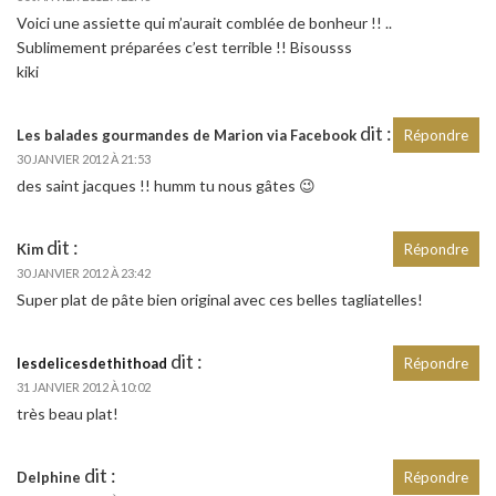
Voici une assiette qui m’aurait comblée de bonheur !! ..
Sublimement préparées c’est terrible !! Bisousss
kiki
dit :
Les balades gourmandes de Marion via Facebook
Répondre
30 JANVIER 2012 À 21:53
des saint jacques !! humm tu nous gâtes 😉
dit :
Kim
Répondre
30 JANVIER 2012 À 23:42
Super plat de pâte bien original avec ces belles tagliatelles!
dit :
lesdelicesdethithoad
Répondre
31 JANVIER 2012 À 10:02
très beau plat!
dit :
Delphine
Répondre