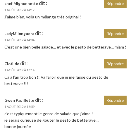
dit :
chef Mignonnette
Répondre
1 AOÛT 2012 À 14:17
J’aime bien, voilà un mélange très original !
dit :
LadyMilonguera
Répondre
1 AOÛT 2012 À 14:34
C’est une bien belle salade… et avec le pesto de betterave… miam !
dit :
Clotilde
Répondre
1 AOÛT 2012 À 16:14
Ca à l’air trop bon !! Va falloir que je me fasse du pesto de
betterave !!!
dit :
Gwen Papillette
Répondre
1 AOÛT 2012 À 16:59
c’est typiquement le genre de salade que j’aime !
je serais curieuse de gouter le pesto de betterave…
bonne journée