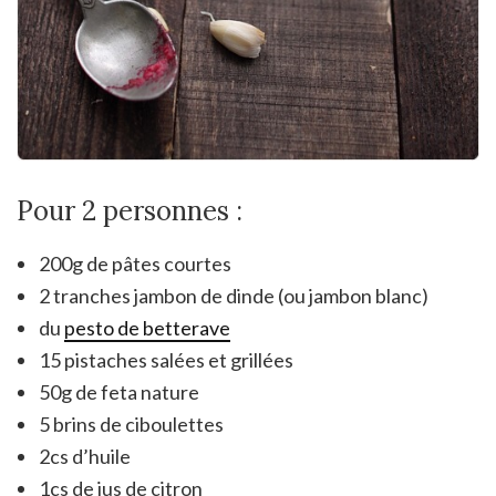
Pour 2 personnes :
200g de pâtes courtes
2 tranches jambon de dinde (ou jambon blanc)
du
pesto de betterave
15 pistaches salées et grillées
50g de feta nature
5 brins de ciboulettes
2cs d’huile
1cs de jus de citron