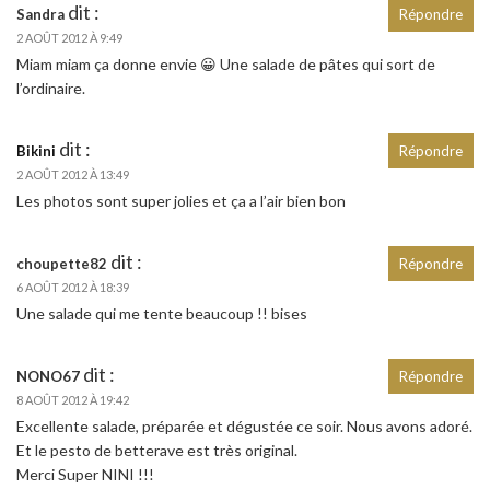
dit :
Sandra
Répondre
2 AOÛT 2012 À 9:49
Miam miam ça donne envie 😀 Une salade de pâtes qui sort de
l’ordinaire.
dit :
Bikini
Répondre
2 AOÛT 2012 À 13:49
Les photos sont super jolies et ça a l’air bien bon
dit :
choupette82
Répondre
6 AOÛT 2012 À 18:39
Une salade qui me tente beaucoup !! bises
dit :
NONO67
Répondre
8 AOÛT 2012 À 19:42
Excellente salade, préparée et dégustée ce soir. Nous avons adoré.
Et le pesto de betterave est très original.
Merci Super NINI !!!