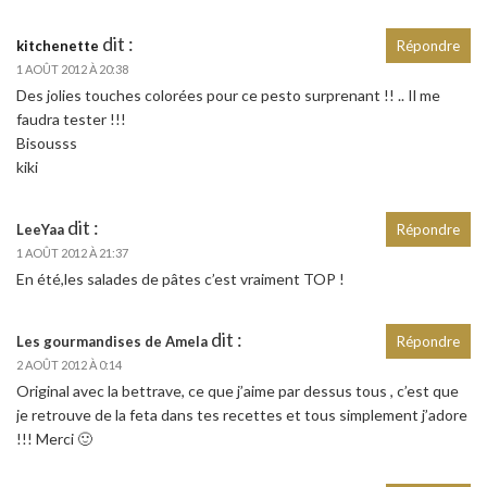
dit :
kitchenette
Répondre
1 AOÛT 2012 À 20:38
Des jolies touches colorées pour ce pesto surprenant !! .. Il me
faudra tester !!!
Bisousss
kiki
dit :
LeeYaa
Répondre
1 AOÛT 2012 À 21:37
En été,les salades de pâtes c’est vraiment TOP !
dit :
Les gourmandises de Amela
Répondre
2 AOÛT 2012 À 0:14
Original avec la bettrave, ce que j’aime par dessus tous , c’est que
je retrouve de la feta dans tes recettes et tous simplement j’adore
!!! Merci 🙂