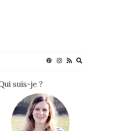
Expand
search
form
Qui suis-je ?