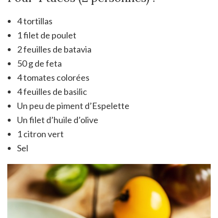
4 tortillas
1 filet de poulet
2 feuilles de batavia
50 g de feta
4 tomates colorées
4 feuilles de basilic
Un peu de piment d’Espelette
Un filet d’huile d’olive
1 citron vert
Sel