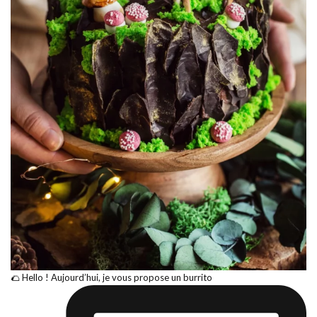
🌮 Hello ! Aujourd’hui, je vous propose un burrito