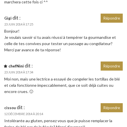
marchera cette fois ci ^^
dit :
Gigi
Répondre
23 JUIN 2014 À 17:25
Bonjour!
Je voulais savoir si tu avais réussi à tempérer ta gourmandise et
celle de tes convives pour tester un passage au congélateur?
Merci par avance de ta réponse!
dit :
chefNini
Répondre
23 JUIN 2014 À 17:34
Moi non, mais une lectrice a essayé de congeler les tortillas de blé
et cela fonctionne impeccablement, que ce soit déjà cuites ou
encore crues. 🙂
dit :
cissou
Répondre
12 DÉCEMBRE 2014 À 20:14
Intolérante au gluten, pensez vous que je puisse remplacer la
farine de blé par de la fécule? Merci d’avance!!