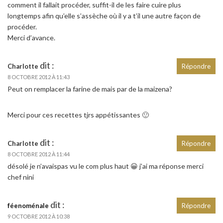
comment il fallait procéder, suffit-il de les faire cuire plus
longtemps afin qu’elle s’assèche où il y a t’il une autre façon de
procéder.
Merci d’avance.
dit :
Charlotte
Répondre
8 OCTOBRE 2012 À 11:43
Peut on remplacer la farine de mais par de la maizena?
Merci pour ces recettes tjrs appétissantes 🙂
dit :
Charlotte
Répondre
8 OCTOBRE 2012 À 11:44
désolé je n’avaispas vu le com plus haut 😀 j’ai ma réponse merci
chef nini
dit :
féenoménale
Répondre
9 OCTOBRE 2012 À 10:38