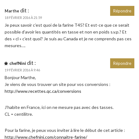
dit :
Marthe
Répondre
18 FÉVRIER 2016 À 21:59
Je peux savoir c’est quoi de la farine T45? Et est-ce que ce serait
possible d’avoir les quantités en tasse et non en poids s.v.p.? Et
des « cl » c’est quoi? Je suis au Canada et je ne comprends pas ces
mesures….
dit :
chefNini
Répondre
19 FÉVRIER 2016 À 9:46
Bonjour Marthe,
Je viens de vous trouver un site pour vos conversions :
http://www.recettes.qc.ca/conversions
J’habite en France, ici on ne mesure pas avec des tasses.
CL = centilitre.
Pour la farine, je peux vous inviter à lire le début de cet article :
http://www.chefnini.com/connaitre-farine/