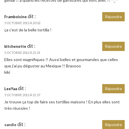
génial !! à quand les recettes de garnitures qui vont avec ?? ^_^
dit :
Framboisine
Répondre
5 OCTOBRE 2012 À 20:02
ça c’est de la belle tortilla !
dit :
kitchenette
Répondre
5 OCTOBRE 2012 À 21:31
Elles sont magnifiques !! Aussi belles et gourmandes que celles
que j’ai pu déguster au Mexique !! Bravooo
kiki
dit :
LeeYaa
Répondre
5 OCTOBRE 2012 À 21:37
Je trouve ça top de faire ses tortillas maisons ! En plus elles sont
très réussies !
dit :
sandie
Répondre