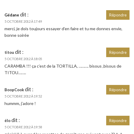
dit :
Gédane
Répondre
5 OCTOBRE 2012 À 17:49
merci, je dois toujours essayer d’en faire et tu me donnes envie,
bonne soirée
dit :
titou
Répondre
5 OCTOBRE 2012 À 18:05
CARAMBA !!! ça c’est de la TORTILLA, ………. bisous ,bisous de
TITOU……..
dit :
BoopCook
Répondre
5 OCTOBRE 2012 À 19:52
hummm, j’adore !
dit :
élo
Répondre
5 OCTOBRE 2012 À 19:58