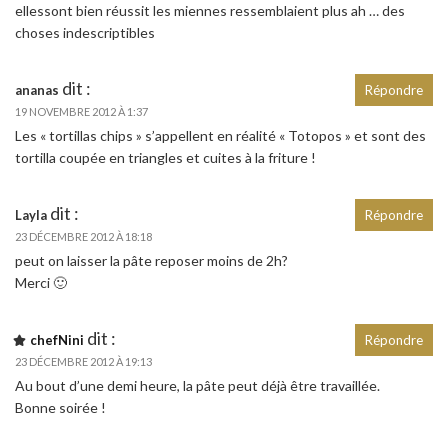
ellessont bien réussit les miennes ressemblaient plus ah … des
choses indescriptibles
dit :
ananas
Répondre
19 NOVEMBRE 2012 À 1:37
Les « tortillas chips » s’appellent en réalité « Totopos » et sont des
tortilla coupée en triangles et cuites à la friture !
dit :
Layla
Répondre
23 DÉCEMBRE 2012 À 18:18
peut on laisser la pâte reposer moins de 2h?
Merci 🙂
dit :
chefNini
Répondre
23 DÉCEMBRE 2012 À 19:13
Au bout d’une demi heure, la pâte peut déjà être travaillée.
Bonne soirée !