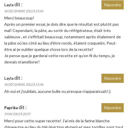
dit :
Layla
Répondre
24 DÉCEMBRE 2012 À 15:45
Merci beaucoup!
Après un premier essai, je dois dire que le résultat est plutôt pas
mal! Cependant, la pâte, au sortir du réfrigérateur, était très
sableuse , et s’effritait beaucoup, notamment après étalement de
la pâte où les côté au lieu d’être ronds, étaient craquelés. Peut-
être ai-je oublier quelque chose lors de la recette?
Je pense que je garderai cette recette et qu’on fil du temps, je
devrais m’améliorer!
dit :
Layla
Répondre
24 DÉCEMBRE 2012 À 15:46
Ah oui et j’oubliais, aucune bulle ou presque n’apparaissait!;)
dit :
Paprika
Répondre
3 MAI 2013 À 20:57
Merci pour cette super recette! J’ai mis de la farine blanche
d’épeautre au lieu du blé (éviction gluten) et mes tortillas sont tout