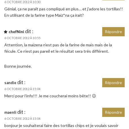
6 OCTOBRE 2012 À 10:30
Génial, ça ne paraît pas compliqué en plus… et j’adore les tortillas!!
En utilisant de la farine type Maïz*na ça irait?
dit :
chefNini
Répondre
6 OCTOBRE 2012 À 10:55
Attention, la maïzena n’est pas de la farine de maïs mais de la
fécule. Ce n’est pas pareil et le résultat sera très différent.
Bonne journée.
dit :
sandie
Répondre
6 OCTOBRE 2012 À 15:04
Merci pour l’info!!! Je me coucherai moins bête!! 😉
dit :
maenli
Répondre
6 OCTOBRE 2012 À 15:04
bonjour je souhaiterai faire des tortillas chips et je voulais savoir