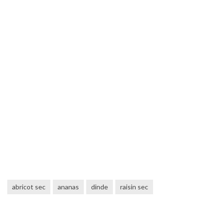
abricot sec
ananas
dinde
raisin sec