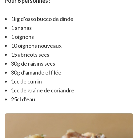
Pour 6 personnes :
1kg d’osso bucco de dinde
1 ananas
1 oignons
10 oignons nouveaux
15 abricots secs
30g de raisins secs
30g d’amande effilée
1cc de cumin
1cc de graine de coriandre
25cl d’eau