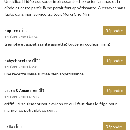
Un délice ! l’idée est super intéressante d’associer l’ananas et la
dinde et cette partie là me parait fort appétissante. À essayer sans
faute dans mon service traiteur. Merci ChefNini
dit :
pupuce
Répondre
17 FÉVRIER 2011 À 8:54
très jolie et appétissante assiette! toute en couleur miam!
dit :
babychocolate
Répondre
17 FÉVRIER 2011 À 9:38
une recette salée sucrée bien appetissante
dit :
Laura & Amandine
Répondre
17 FÉVRIER 2011 À 19:17
arffff… si seulement nous avions ce qu’il faut dans le frigo pour
manger ce petit plat ce soir…
dit :
Leila
Répondre