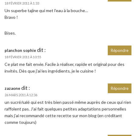
18 FÉVRIER 2011 À 1:33
Un superbe tajine qui met l’eau à la bouche…
Bravo !
Bises.
dit :
planchon sophie
Répondre
18 FÉVRIER 2011 À 10:55
Ce plat me fait envie. Facile à réaliser, rapide et original pour des
invités. Dès que j’ai les ingrédients, je le cuisine !
dit :
zazaone
Répondre
26 MARS 2011 À 12:36
un sucré/salé qui est très bien passé même auprès de ceux qui n’en
raffolent pas. J’ai fait quelques petites adaptations personnelles
mais j’ai recommandé cette recette sur mon blog (en créditant
comme toujours)