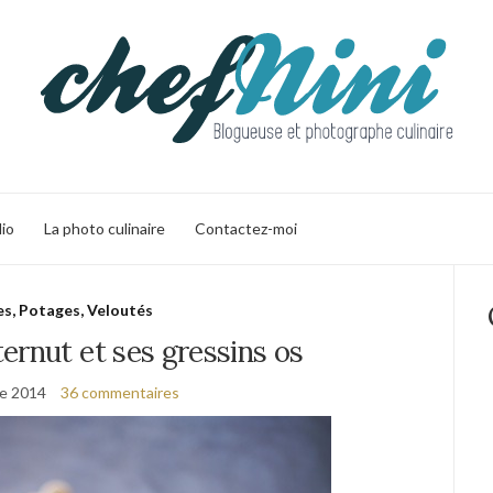
lio
La photo culinaire
Contactez-moi
s, Potages, Veloutés
ernut et ses gressins os
re 2014
36 commentaires