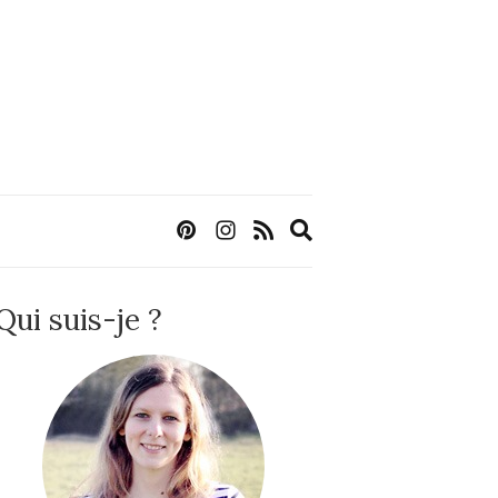
Expand
search
form
Qui suis-je ?