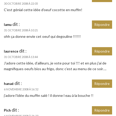
30 OCTOBRE 2008 À 22:05
C’est génial cette idée d’oeuf cocotte en muffin!
dit :
lamu
Répondre
31 OCTOBRE 2008 À 10:21
ohh ça donne envie cet oeuf qui degouline !!!!!!
dit :
laurence
Répondre
31 OCTOBRE 2008 À 13:44
J’adore cette idée, d’ailleurs, je vote pour toi !!! et en plus j’ai de
magnifiques oeufs bios au frigo, donc c’est au menu de ce soir….
dit :
hanaé
Répondre
6 NOVEMBRE 2008 À 16:52
j’adore l’idée du muffin salé ! il donne l eau à la bouche !!
dit :
Pich
Répondre
6 NOVEMBRE 2008 À 21:23