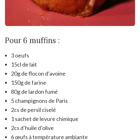
Pour 6 muffins :
3 oeufs
15cl de lait
20g de flocon d’avoine
150g de farine
80g de lardon fumé
5 champignons de Paris
2cs de persil ciselé
1 sachet de levure chimique
2cs d’huile d’olive
6 œufs à température ambiante