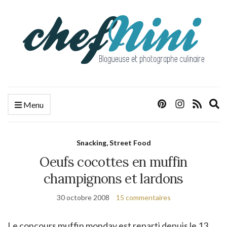
E
Menu
s
f
Snacking, Street Food
Oeufs cocottes en muffin
champignons et lardons
30 octobre 2008
15 commentaires
Le concours muffin monday est reparti depuis le 13