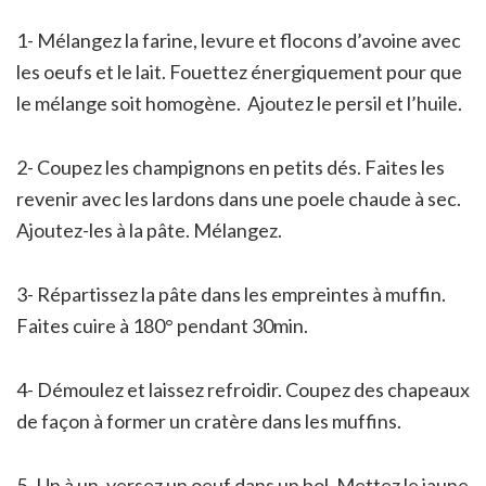
1- Mélangez la farine, levure et flocons d’avoine avec
les oeufs et le lait. Fouettez énergiquement pour que
le mélange soit homogène. Ajoutez le persil et l’huile.
2- Coupez les champignons en petits dés. Faites les
revenir avec les lardons dans une poele chaude à sec.
Ajoutez-les à la pâte. Mélangez.
3- Répartissez la pâte dans les empreintes à muffin.
Faites cuire à 180° pendant 30min.
4- Démoulez et laissez refroidir. Coupez des chapeaux
de façon à former un cratère dans les muffins.
5- Un à un, versez un oeuf dans un bol. Mettez le jaune