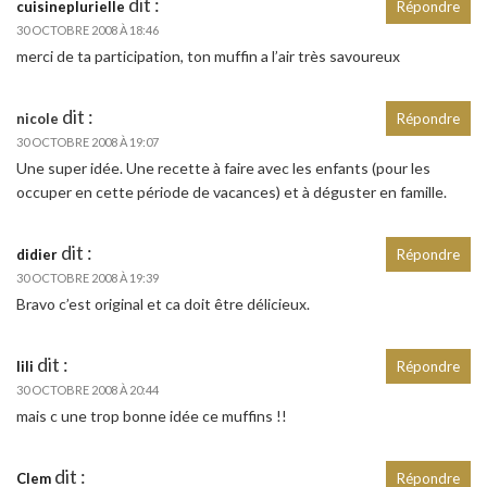
dit :
cuisineplurielle
Répondre
30 OCTOBRE 2008 À 18:46
merci de ta participation, ton muffin a l’air très savoureux
dit :
nicole
Répondre
30 OCTOBRE 2008 À 19:07
Une super idée. Une recette à faire avec les enfants (pour les
occuper en cette période de vacances) et à déguster en famille.
dit :
didier
Répondre
30 OCTOBRE 2008 À 19:39
Bravo c’est original et ca doit être délicieux.
dit :
lili
Répondre
30 OCTOBRE 2008 À 20:44
mais c une trop bonne idée ce muffins !!
dit :
Clem
Répondre