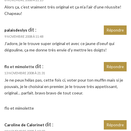
Alors ça, c’est vraiment très original et ça m’a l’air d’une réussite!
Chapeau!
dit :
palaisdeslys
Répondre
9 NOVEMBRE 2008 À 11:48
J’adore, je le trouve super original et avec ce jaune d’oeuf qui
dégouline, ça me donne très envie d’y mettre les doigts!
dit :
flo et mimolette
Répondre
13 NOVEMBRE 2008 À 21:31
Je ne peux hélas pas, cette fois ci, voter pour ton muffin mais si je
pouvais, je le choisirai en premier. je le trouve très appetissant,
original… parfait. bravo bravo de tout coeur.
flo et mimolette
dit :
Caroline de Calorinet
Répondre