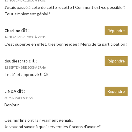
15 NOVEMBRE 2008 À 19:02
J’étais passé à coté de cette recette ! Comment est-ce possible ?
Tout simplement génial !
dit :
Charline
Répondre
16 NOVEMBRE 2008 À 22:36
C’est superbe en effet, très bonne idée ! Merci de ta participation !
dit :
doudiescrap
Répondre
12 SEPTEMBRE 2009 À 17:46
Testé et approuvé !! 😉
dit :
LINDA
Répondre
30 MAI 2011 À 11:27
Bonjour,
Ces muffins ont l’air vraiment génials.
Je voudrai savoir à quoi servent les flocons d’avoine?