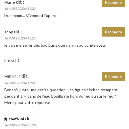
dit :
Marie
Répondre
16 MARS 2020 À 15:22
Hummmm… Vivement l’apero !
dit :
anny
Répondre
16 MARS 2020 À 18:26
je vais me servir des bao buns que j’ ai mis au congélateur
merci !!!!
dit :
MICHELE
Répondre
16 MARS 2020 À 18:44
Bonsoir, juste une petite question : les figues sèches trempent
pendant 1 H dans de l’eau bouillante hors du feu ou sur le feu ?
Merci pour votre réponse
dit :
chefNini
16 MARS 2020 À 20:20