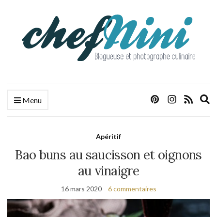
E
Menu
s
f
Apéritif
Bao buns au saucisson et oignons
au vinaigre
16 mars 2020
6 commentaires