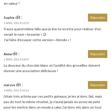
en valeur !
dit :
Sophie
Répondre
1 AVRIL 2011 À 10:29
Il aura quand même fallu que je lise ta recette pour réaliser d’où
venait le nom « brownie » 😉
J’ai hâte d’essayer cette version « blonde » !
dit :
Anna
Répondre
1 AVRIL 2011 À 18:47
La douceur du chocolat blanc et l’acidité des groseilles doivent
donner une association délicieuse !
dit :
maryse
Répondre
3 AVRIL 2011 À 20:10
j’étais très attirée par ces petits gateaux, je les ai donc fait, mais
pas du tout le même résultat, je n’aurai jamais eu assez de pate
pour les mettre dans un moule a cake, j’ai donc mis dans un tout