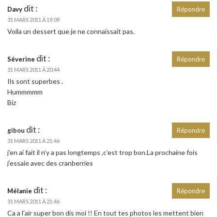
dit :
Davy
Répondre
31 MARS 2011 À 19:09
Voila un dessert que je ne connaissait pas.
dit :
Séverine
Répondre
31 MARS 2011 À 20:44
Ils sont superbes .
Hummmmm
Biz
dit :
gibou
Répondre
31 MARS 2011 À 21:46
j’en ai fait il n’y a pas longtemps ,c’est trop bon.La prochaine fois
j’essaie avec des cranberries
dit :
Mélanie
Répondre
31 MARS 2011 À 21:46
Ca a l’air super bon dis moi !! En tout tes photos les mettent bien