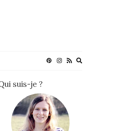
Expand
search
form
Qui suis-je ?