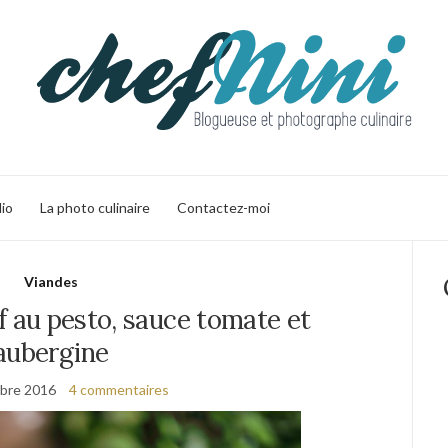
lio
La photo culinaire
Contactez-moi
Viandes
f au pesto, sauce tomate et
aubergine
bre 2016
4 commentaires