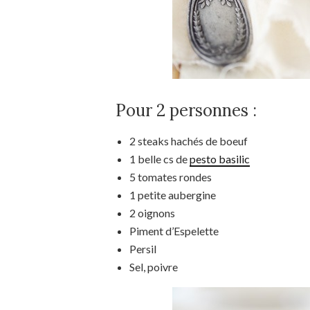
Pour 2 personnes :
2 steaks hachés de boeuf
1 belle cs de
pesto basilic
5 tomates rondes
1 petite aubergine
2 oignons
Piment d’Espelette
Persil
Sel, poivre