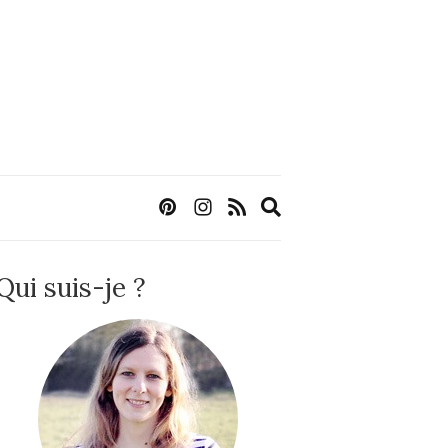
Expand
search
form
Qui suis-je ?