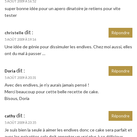
5 AOÛT 2009 À 16:52
super bonne idée pour un apero dinatoire je retiens pour vite
tester
dit :
christelle
Répondre
5 AOÛT 2009 À 19:16
Une idée de génie pour dissimuler les endives. Chez moi aussi, elles
ont du mal à passer …
dit :
Doria
Répondre
5 AOÛT 2009 À 20:31
Avec des endives, je n’y aurais jamais pensé !
Merci beaucoup pour cette belle recette de cake.
Bisous, Doria
dit :
cathy
Répondre
5 AOÛT 2009 À 23:35
Je suis bien la seule à aimer les endives donc ce cake sera parfait et
avec les noisettes cela doit apporter un vrai plus à ce délicieux