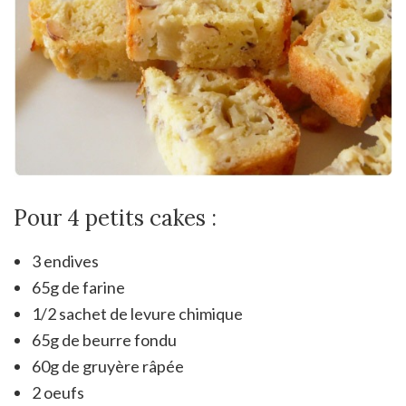
Pour 4 petits cakes :
3 endives
65g de farine
1/2 sachet de levure chimique
65g de beurre fondu
60g de gruyère râpée
2 oeufs