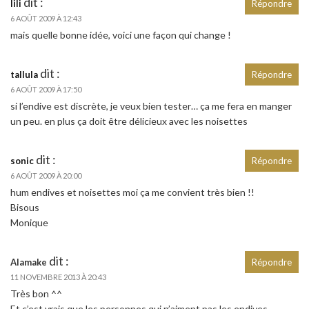
dit :
lili
Répondre
6 AOÛT 2009 À 12:43
mais quelle bonne idée, voici une façon qui change !
dit :
tallula
Répondre
6 AOÛT 2009 À 17:50
si l’endive est discrète, je veux bien tester… ça me fera en manger
un peu. en plus ça doit être délicieux avec les noisettes
dit :
sonic
Répondre
6 AOÛT 2009 À 20:00
hum endives et noisettes moi ça me convient très bien !!
Bisous
Monique
dit :
Alamake
Répondre
11 NOVEMBRE 2013 À 20:43
Très bon ^^
Et c’est vrais que les personnes qui n’aiment pas les endives