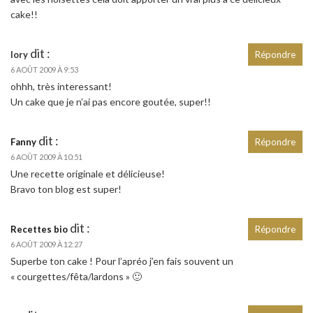
cake!!
dit :
lory
Répondre
6 AOÛT 2009 À 9:53
ohhh, très interessant!
Un cake que je n’ai pas encore goutée, super!!
dit :
Fanny
Répondre
6 AOÛT 2009 À 10:51
Une recette originale et délicieuse!
Bravo ton blog est super!
dit :
Recettes bio
Répondre
6 AOÛT 2009 À 12:27
Superbe ton cake ! Pour l’apréo j’en fais souvent un
« courgettes/fêta/lardons » 🙂