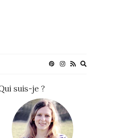
Expand
search
form
Qui suis-je ?