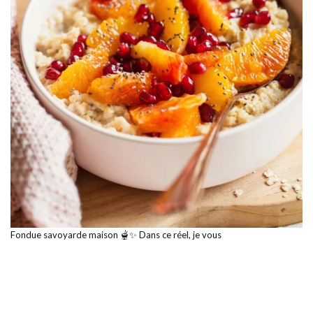
Fondue savoyarde maison 🫕✨ Dans ce réel, je vous