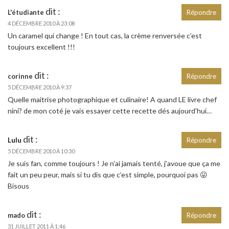
dit :
L'étudiante
Répondre
4 DÉCEMBRE 2010 À 23:08
Un caramel qui change ! En tout cas, la crème renversée c’est
toujours excellent !!!
dit :
corinne
Répondre
5 DÉCEMBRE 2010 À 9:37
Quelle maitrise photographique et culinaire! A quand LE livre chef
nini? de mon coté je vais essayer cette recette dés aujourd’hui…
dit :
Lulu
Répondre
5 DÉCEMBRE 2010 À 10:30
Je suis fan, comme toujours ! Je n’ai jamais tenté, j’avoue que ça me
fait un peu peur, mais si tu dis que c’est simple, pourquoi pas 😛
Bisous
dit :
mado
Répondre
31 JUILLET 2011 À 1:46