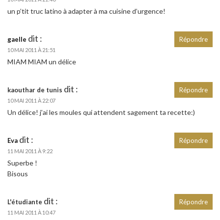
un p’tit truc latino à adapter à ma cuisine d’urgence!
dit :
gaelle
Répondre
10 MAI 2011 À 21:51
MIAM MIAM un délice
dit :
kaouthar de tunis
Répondre
10 MAI 2011 À 22:07
Un délice! j’ai les moules qui attendent sagement ta recette:)
dit :
Eva
Répondre
11 MAI 2011 À 9:22
Superbe !
Bisous
dit :
L'étudiante
Répondre
11 MAI 2011 À 10:47