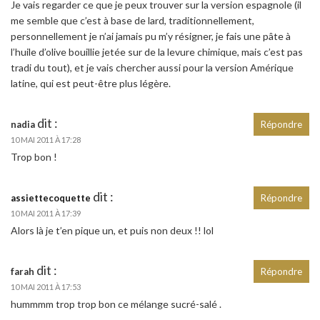
Je vais regarder ce que je peux trouver sur la version espagnole (il
me semble que c’est à base de lard, traditionnellement,
personnellement je n’ai jamais pu m’y résigner, je fais une pâte à
l’huile d’olive bouillie jetée sur de la levure chimique, mais c’est pas
tradi du tout), et je vais chercher aussi pour la version Amérique
latine, qui est peut-être plus légère.
dit :
nadia
Répondre
10 MAI 2011 À 17:28
Trop bon !
dit :
assiettecoquette
Répondre
10 MAI 2011 À 17:39
Alors là je t’en pique un, et puis non deux !! lol
dit :
farah
Répondre
10 MAI 2011 À 17:53
hummmm trop trop bon ce mélange sucré-salé .