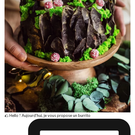
🌮 Hello ! Aujourd’hui, je vous propose un burrito