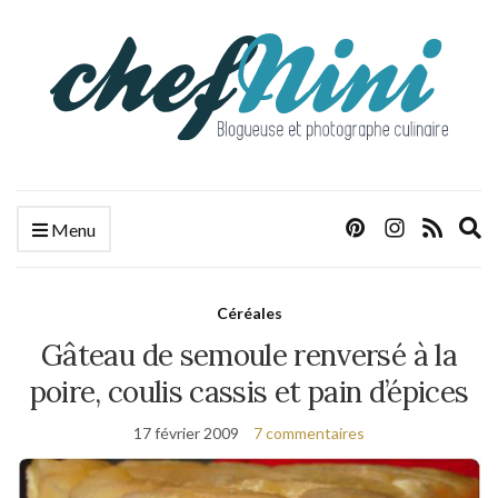
E
Menu
s
f
Céréales
Gâteau de semoule renversé à la
poire, coulis cassis et pain d’épices
17 février 2009
7 commentaires