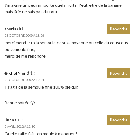
J’imagine un peu n’importe quels fruits. Peut-être de la banane,
mais là je ne sais pas du tout.
dit :
touria
Répondre
28 OCTOBRE 2009 À 18:56
merci merci , stp la semoule c’est la moyenne ou celle du couscous
ou semoule fine,
merci de me repondre
dit :
chefNini
Répondre
28 OCTOBRE 2009 À 19:04
il s’agit de la semoule fine 100% blé dur.
Bonne soirée 🙂
dit :
linda
Répondre
5 AVRIL 2012 À 13:30
Quelle taille fait ton moule à manquer ?