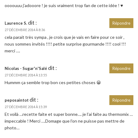
oooouuu j’adooore ! je suis vraiment trop fan de cette idée ! ♥
dit :
Laurence S.
Répondre
27 DÉCEMBRE 2014 À 8:36
cela parait très sympa , je crois que je vais en faire pour ce soir ,
nous sommes invités !!!! petite surprise gourmande !!!! cool !!!
merci ….
dit :
Nicolas - Sugar'n'Salé
Répondre
27 DÉCEMBRE 2014 À 13:55
Hummm ça semble trop bon ces petites choses 😀
dit :
peposaintot
Répondre
27 DÉCEMBRE 2014 À 15:39
Et voilà …recette faite et super bonne…. je l’ai faite au thermomix …
impeccable ! Merci ….Domage que l’on ne puisse pas mettre de
photo…