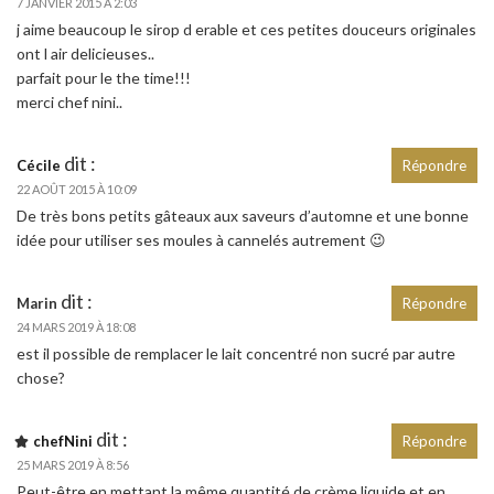
7 JANVIER 2015 À 2:03
j aime beaucoup le sirop d erable et ces petites douceurs originales
ont l air delicieuses..
parfait pour le the time!!!
merci chef nini..
dit :
Cécile
Répondre
22 AOÛT 2015 À 10:09
De très bons petits gâteaux aux saveurs d’automne et une bonne
idée pour utiliser ses moules à cannelés autrement 😉
dit :
Marin
Répondre
24 MARS 2019 À 18:08
est il possible de remplacer le lait concentré non sucré par autre
chose?
dit :
chefNini
Répondre
25 MARS 2019 À 8:56
Peut-être en mettant la même quantité de crème liquide et en