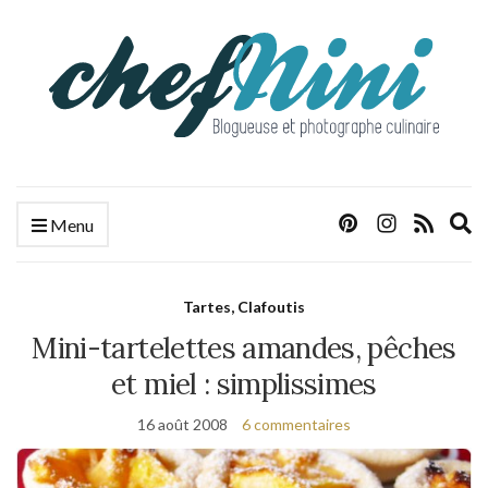
E
Menu
s
f
Tartes, Clafoutis
Mini-tartelettes amandes, pêches
et miel : simplissimes
16 août 2008
6 commentaires