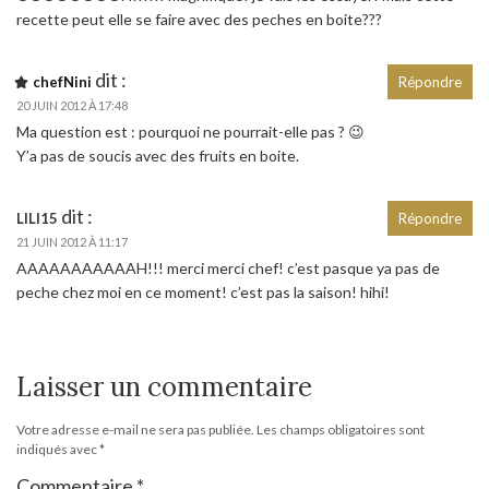
recette peut elle se faire avec des peches en boite???
dit :
chefNini
Répondre
20 JUIN 2012 À 17:48
Ma question est : pourquoi ne pourrait-elle pas ? 😉
Y’a pas de soucis avec des fruits en boite.
dit :
LILI15
Répondre
21 JUIN 2012 À 11:17
AAAAAAAAAAAH!!! merci merci chef! c’est pasque ya pas de
peche chez moi en ce moment! c’est pas la saison! hihi!
Laisser un commentaire
Votre adresse e-mail ne sera pas publiée.
Les champs obligatoires sont
indiqués avec
*
Commentaire
*