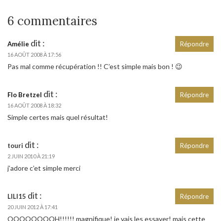
6 commentaires
dit :
Amélie
Répondre
16 AOÛT 2008 À 17:56
Pas mal comme récupération !! C’est simple mais bon ! 😉
dit :
Flo Bretzel
Répondre
16 AOÛT 2008 À 18:32
Simple certes mais quel résultat!
dit :
touri
Répondre
2 JUIN 2010 À 21:19
j’adore c’et simple merci
dit :
LILI15
Répondre
20 JUIN 2012 À 17:41
OOOOOOOOH!!!!!! magnifique! je vais les essayer! mais cette