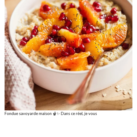
Fondue savoyarde maison 🫕✨ Dans ce réel, je vous