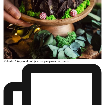
🌮 Hello ! Aujourd’hui, je vous propose un burrito