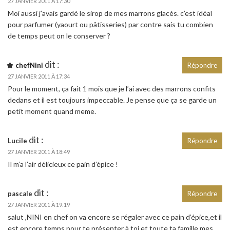
27 JANVIER 2011 À 17:30
Moi aussi j’avais gardé le sirop de mes marrons glacés. c’est idéal
pour parfumer (yaourt ou pâtisseries) par contre sais tu combien
de temps peut on le conserver ?
dit :
chefNini
Répondre
27 JANVIER 2011 À 17:34
Pour le moment, ça fait 1 mois que je l’ai avec des marrons confits
dedans et il est toujours impeccable. Je pense que ça se garde un
petit moment quand meme.
dit :
Lucile
Répondre
27 JANVIER 2011 À 18:49
Il m’a l’air délicieux ce pain d’épice !
dit :
pascale
Répondre
27 JANVIER 2011 À 19:19
salut ,NINI en chef on va encore se régaler avec ce pain d’épice,et il
est encore temps pour te présenter à toi et toute ta famille mes