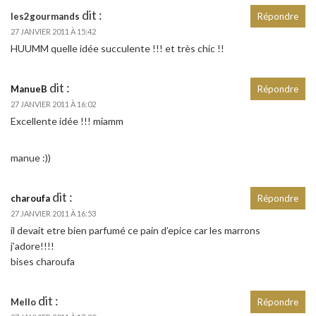
dit :
les2gourmands
Répondre
27 JANVIER 2011 À 15:42
HUUMM quelle idée succulente !!! et très chic !!
dit :
ManueB
Répondre
27 JANVIER 2011 À 16:02
Excellente idée !!! miamm
manue :))
dit :
charoufa
Répondre
27 JANVIER 2011 À 16:53
il devait etre bien parfumé ce pain d’epice car les marrons
j’adore!!!!
bises charoufa
dit :
Mello
Répondre