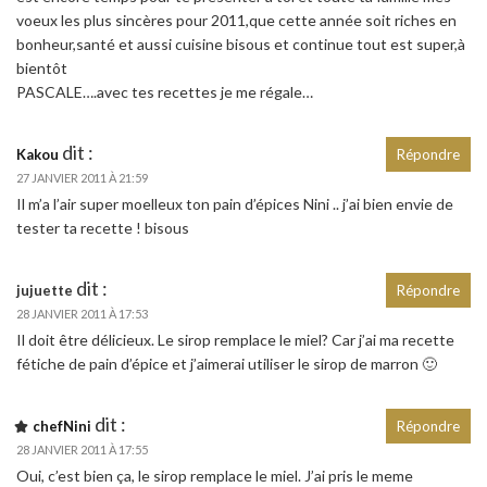
voeux les plus sincères pour 2011,que cette année soit riches en
bonheur,santé et aussi cuisine bisous et continue tout est super,à
bientôt
PASCALE….avec tes recettes je me régale…
dit :
Kakou
Répondre
27 JANVIER 2011 À 21:59
Il m’a l’air super moelleux ton pain d’épices Nini .. j’ai bien envie de
tester ta recette ! bisous
dit :
jujuette
Répondre
28 JANVIER 2011 À 17:53
Il doit être délicieux. Le sirop remplace le miel? Car j’ai ma recette
fétiche de pain d’épice et j’aimerai utiliser le sirop de marron 🙂
dit :
chefNini
Répondre
28 JANVIER 2011 À 17:55
Oui, c’est bien ça, le sirop remplace le miel. J’ai pris le meme