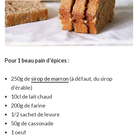
Pour 1 beau pain d’épices :
250g de
sirop de marron
(à défaut, du sirop
d’érable)
10cl de lait chaud
200g de farine
1/2 sachet de levure
50g de cassonade
1 oeuf