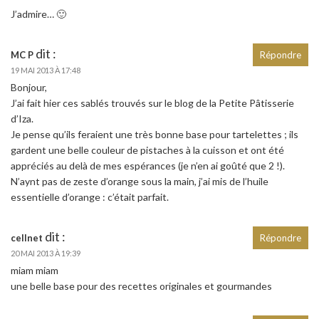
J’admire… 🙂
dit :
MC P
Répondre
19 MAI 2013 À 17:48
Bonjour,
J’ai fait hier ces sablés trouvés sur le blog de la Petite Pâtisserie
d’Iza.
Je pense qu’ils feraient une très bonne base pour tartelettes ; ils
gardent une belle couleur de pistaches à la cuisson et ont été
appréciés au delà de mes espérances (je n’en ai goûté que 2 !).
N’aynt pas de zeste d’orange sous la main, j’ai mis de l’huile
essentielle d’orange : c’était parfait.
dit :
cellnet
Répondre
20 MAI 2013 À 19:39
miam miam
une belle base pour des recettes originales et gourmandes