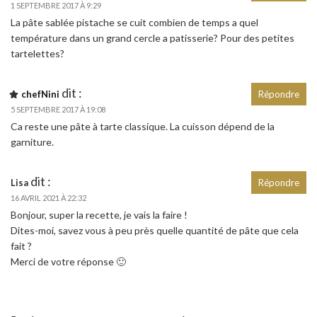
1 SEPTEMBRE 2017 À 9:29
La pâte sablée pistache se cuit combien de temps a quel
température dans un grand cercle a patisserie? Pour des petites
tartelettes?
dit :
chefNini
Répondre
5 SEPTEMBRE 2017 À 19:08
Ca reste une pâte à tarte classique. La cuisson dépend de la
garniture.
dit :
Lisa
Répondre
16 AVRIL 2021 À 22:32
Bonjour, super la recette, je vais la faire !
Dites-moi, savez vous à peu près quelle quantité de pâte que cela
fait ?
Merci de votre réponse 🙂