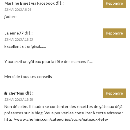
dit :
Martine Binet via Facebook
Répondre
23 MAI 2013 À 8:24
j’adore
dit :
Lajeune77
Répondre
23 MAI 2013 À 19:55
Excellent et original……
Y aura-t-il un gâteau pour la fête des mamans ?….
Merci de tous tes conseils
dit :
chefNini
Répondre
23 MAI 2013 À 19:58
Non désolée. Il faudra se contenter des recettes de gâteaux déjà
présentes sur le blog. Vous pouvez les consulter à cette adresse :
http://www.chefnini.com/categories/sucre/gateaux-fete/