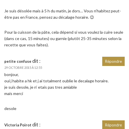
Je suis désolée mais à 5 h du matin, je dors… Vous n’habitez peut-
être pas en France, pensez au décalage horaire. 😉
Pour la cuisson de la pâte, cela dépend si vous voulez la cuire seule
(dans ce cas, 15 minutes) ou garnie (plutôt 25-35 minutes selon la
recette que vous faites).
dit :
petite confuse
Répondre
29 OCTOBRE 2015 À 12:55
bonjour,
oui j habite a hk et j ai totalment oublie le decalage horaire.
je suis desole, je n’ etais pas tres amiable
mais merci
desole
dit :
Victoria Poirot
Répondre