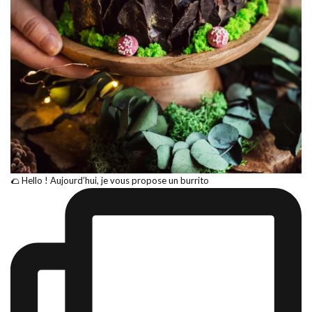
🌮 Hello ! Aujourd’hui, je vous propose un burrito