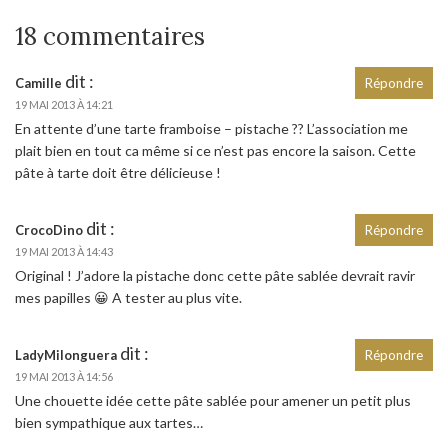
18 commentaires
dit :
Camille
Répondre
19 MAI 2013 À 14:21
En attente d’une tarte framboise – pistache ?? L’association me
plait bien en tout ca même si ce n’est pas encore la saison. Cette
pâte à tarte doit être délicieuse !
dit :
CrocoDino
Répondre
19 MAI 2013 À 14:43
Original ! J’adore la pistache donc cette pâte sablée devrait ravir
mes papilles 😀 A tester au plus vite.
dit :
LadyMilonguera
Répondre
19 MAI 2013 À 14:56
Une chouette idée cette pâte sablée pour amener un petit plus
bien sympathique aux tartes…