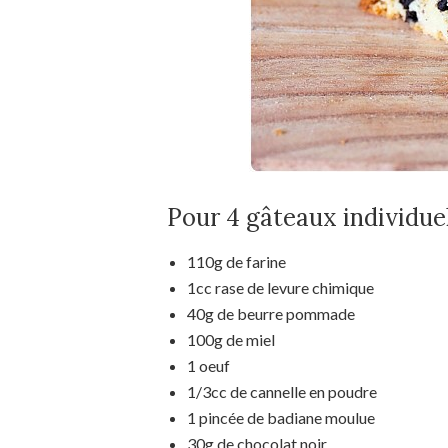
Pour 4 gâteaux individuel
110g de farine
1cc rase de levure chimique
40g de beurre pommade
100g de miel
1 oeuf
1/3cc de cannelle en poudre
1 pincée de badiane moulue
30g de chocolat noir