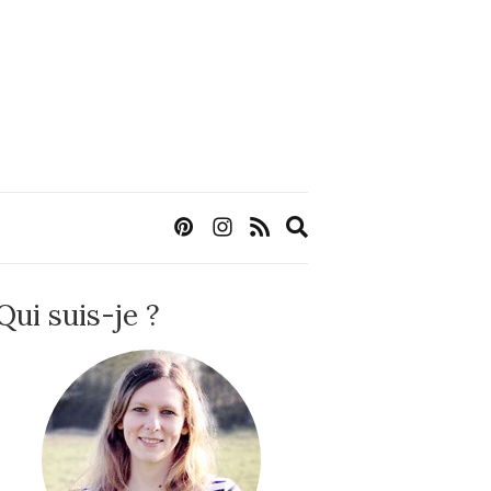
Expand
search
form
Qui suis-je ?