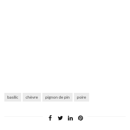
basilic
chèvre
pignon de pin
poire