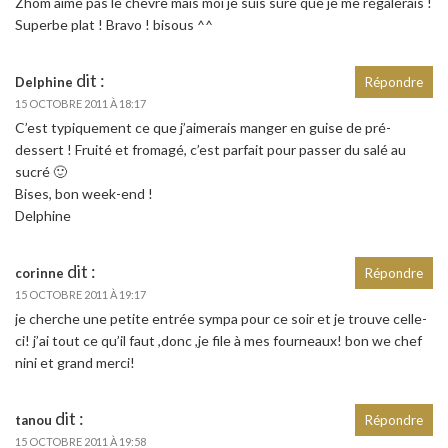
Zhom aime pas le chèvre mais moi je suis sûre que je me régalerais !
Superbe plat ! Bravo ! bisous ^^
dit :
Delphine
Répondre
15 OCTOBRE 2011 À 18:17
C’est typiquement ce que j’aimerais manger en guise de pré-
dessert ! Fruité et fromagé, c’est parfait pour passer du salé au
sucré 🙂
Bises, bon week-end !
Delphine
dit :
corinne
Répondre
15 OCTOBRE 2011 À 19:17
je cherche une petite entrée sympa pour ce soir et je trouve celle-
ci! j’ai tout ce qu’il faut ,donc ,je file à mes fourneaux! bon we chef
nini et grand merci!
dit :
tanou
Répondre
15 OCTOBRE 2011 À 19:58