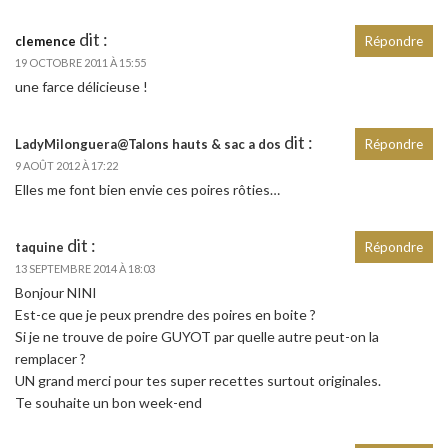
dit :
clemence
Répondre
19 OCTOBRE 2011 À 15:55
une farce délicieuse !
dit :
LadyMilonguera@Talons hauts & sac a dos
Répondre
9 AOÛT 2012 À 17:22
Elles me font bien envie ces poires rôties…
dit :
taquine
Répondre
13 SEPTEMBRE 2014 À 18:03
Bonjour NINI
Est-ce que je peux prendre des poires en boite ?
Si je ne trouve de poire GUYOT par quelle autre peut-on la
remplacer ?
UN grand merci pour tes super recettes surtout originales.
Te souhaite un bon week-end