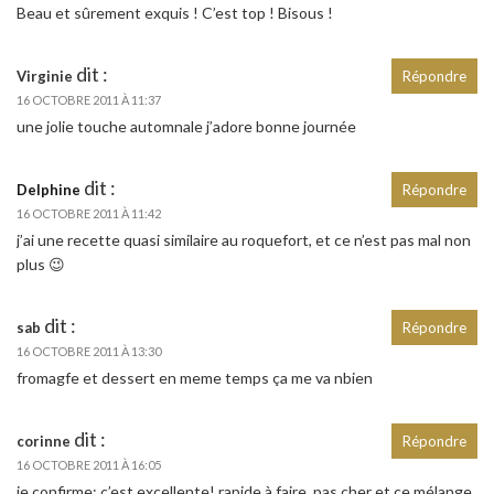
Beau et sûrement exquis ! C’est top ! Bisous !
dit :
Virginie
Répondre
16 OCTOBRE 2011 À 11:37
une jolie touche automnale j’adore bonne journée
dit :
Delphine
Répondre
16 OCTOBRE 2011 À 11:42
j’ai une recette quasi similaire au roquefort, et ce n’est pas mal non
plus 😉
dit :
sab
Répondre
16 OCTOBRE 2011 À 13:30
fromagfe et dessert en meme temps ça me va nbien
dit :
corinne
Répondre
16 OCTOBRE 2011 À 16:05
je confirme: c’est excellente! rapide à faire, pas cher et ce mélange