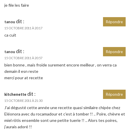
je file les faire
dit :
tanou
Répondre
15 OCTOBRE 2011 À 20:17
ca cuit
dit :
tanou
Répondre
15 OCTOBRE 2011 À 20:57
bien bonne , mais froide surement encore meilleur , on verra ca
demain il esn reste
merci pour at recette
dit :
kitchenette
Répondre
15 OCTOBRE 2011 À 21:30
J’ai dégusté cette année une recette quasi similaire chipée chez
Eléonora avec du rocamadour et c’est à tomber !! .. Poire, chèvre et
miel rôtis ensemble sont une petite tuerie !! .. Alors tes poires,
j’aurais adoré !!