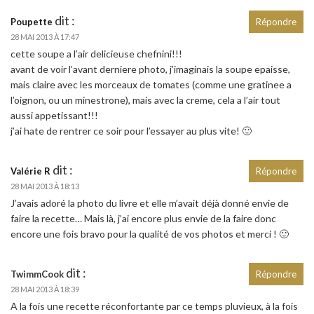
dit :
Poupette
Répondre
28 MAI 2013 À 17:47
cette soupe a l’air delicieuse chefnini!!!
avant de voir l’avant derniere photo, j’imaginais la soupe epaisse,
mais claire avec les morceaux de tomates (comme une gratinee a
l’oignon, ou un minestrone), mais avec la creme, cela a l’air tout
aussi appetissant!!!
j’ai hate de rentrer ce soir pour l’essayer au plus vite! 🙂
dit :
Valérie R
Répondre
28 MAI 2013 À 18:13
J’avais adoré la photo du livre et elle m’avait déjà donné envie de
faire la recette… Mais là, j’ai encore plus envie de la faire donc
encore une fois bravo pour la qualité de vos photos et merci ! 🙂
dit :
TwimmCook
Répondre
28 MAI 2013 À 18:39
A la fois une recette réconfortante par ce temps pluvieux, à la fois