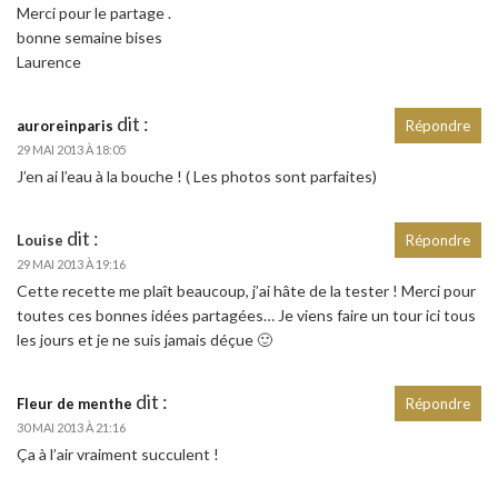
Merci pour le partage .
bonne semaine bises
Laurence
dit :
auroreinparis
Répondre
29 MAI 2013 À 18:05
J’en ai l’eau à la bouche ! ( Les photos sont parfaites)
dit :
Louise
Répondre
29 MAI 2013 À 19:16
Cette recette me plaît beaucoup, j’ai hâte de la tester ! Merci pour
toutes ces bonnes idées partagées… Je viens faire un tour ici tous
les jours et je ne suis jamais déçue 🙂
dit :
Fleur de menthe
Répondre
30 MAI 2013 À 21:16
Ça à l’air vraiment succulent !