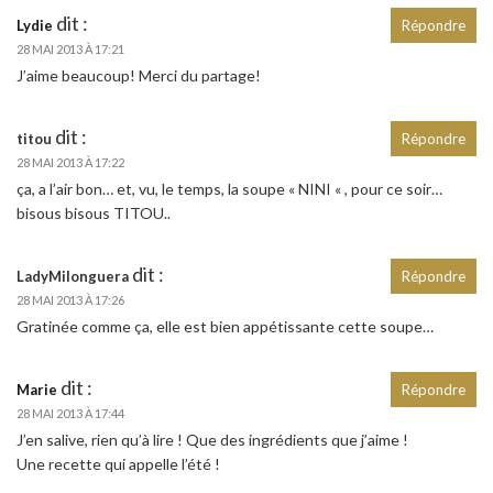
dit :
Lydie
Répondre
28 MAI 2013 À 17:21
J’aime beaucoup! Merci du partage!
dit :
titou
Répondre
28 MAI 2013 À 17:22
ça, a l’air bon… et, vu, le temps, la soupe « NINI « , pour ce soir…
bisous bisous TITOU..
dit :
LadyMilonguera
Répondre
28 MAI 2013 À 17:26
Gratinée comme ça, elle est bien appétissante cette soupe…
dit :
Marie
Répondre
28 MAI 2013 À 17:44
J’en salive, rien qu’à lire ! Que des ingrédients que j’aime !
Une recette qui appelle l’été !