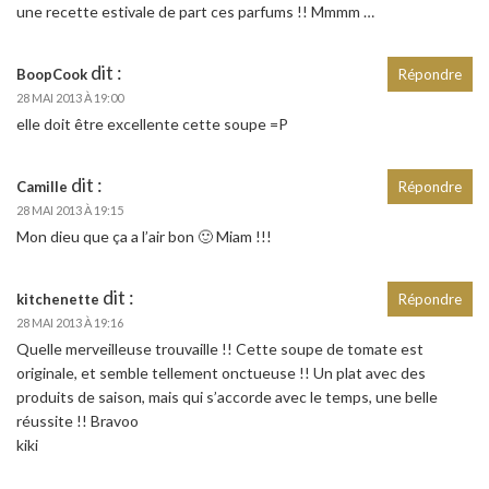
une recette estivale de part ces parfums !! Mmmm …
dit :
BoopCook
Répondre
28 MAI 2013 À 19:00
elle doit être excellente cette soupe =P
dit :
Camille
Répondre
28 MAI 2013 À 19:15
Mon dieu que ça a l’air bon 🙂 Miam !!!
dit :
kitchenette
Répondre
28 MAI 2013 À 19:16
Quelle merveilleuse trouvaille !! Cette soupe de tomate est
originale, et semble tellement onctueuse !! Un plat avec des
produits de saison, mais qui s’accorde avec le temps, une belle
réussite !! Bravoo
kiki