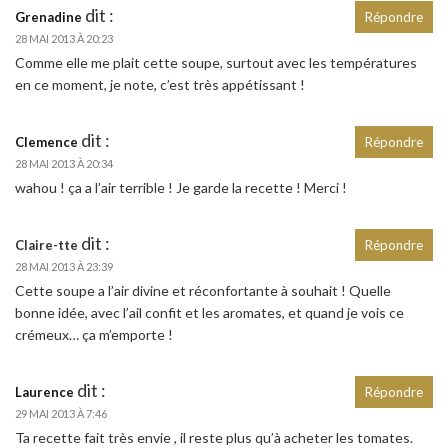
dit :
Grenadine
Répondre
28 MAI 2013 À 20:23
Comme elle me plait cette soupe, surtout avec les températures
en ce moment, je note, c’est très appétissant !
dit :
Clemence
Répondre
28 MAI 2013 À 20:34
wahou ! ça a l’air terrible ! Je garde la recette ! Merci !
dit :
Claire-tte
Répondre
28 MAI 2013 À 23:39
Cette soupe a l’air divine et réconfortante à souhait ! Quelle
bonne idée, avec l’ail confit et les aromates, et quand je vois ce
crémeux… ça m’emporte !
dit :
Laurence
Répondre
29 MAI 2013 À 7:46
Ta recette fait très envie , il reste plus qu’à acheter les tomates.