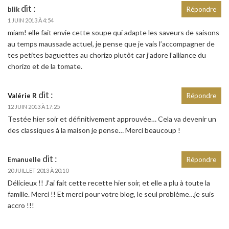
dit :
blik
Répondre
1 JUIN 2013 À 4:54
miam! elle fait envie cette soupe qui adapte les saveurs de saisons
au temps maussade actuel, je pense que je vais l’accompagner de
tes petites baguettes au chorizo plutôt car j’adore l’alliance du
chorizo et de la tomate.
dit :
Valérie R
Répondre
12 JUIN 2013 À 17:25
Testée hier soir et définitivement approuvée… Cela va devenir un
des classiques à la maison je pense… Merci beaucoup !
dit :
Emanuelle
Répondre
20 JUILLET 2013 À 20:10
Délicieux !! J’ai fait cette recette hier soir, et elle a plu à toute la
famille. Merci !! Et merci pour votre blog, le seul problème…je suis
accro !!!