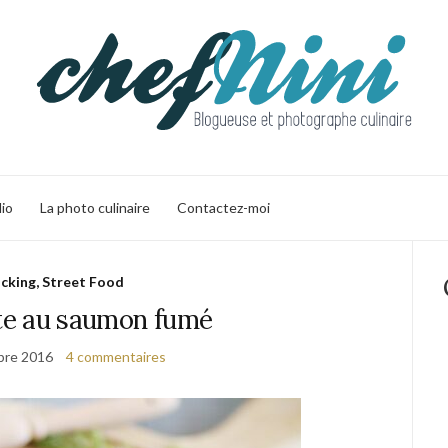
lio
La photo culinaire
Contactez-moi
cking, Street Food
rte au saumon fumé
bre 2016
4 commentaires