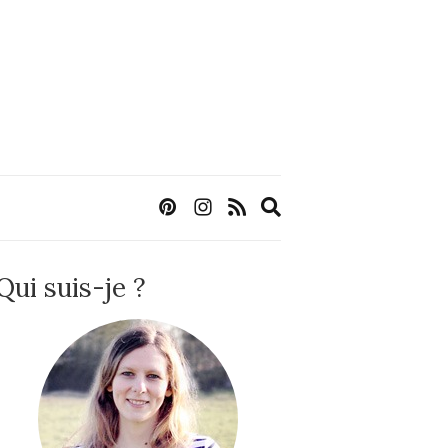
Expand
search
form
Qui suis-je ?