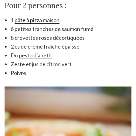
Pour 2 personnes :
1
pâte à pizza maison
6 petites tranches de saumon fumé
8 crevettes roses décortiquées
2 cs de crème fraîche épaisse
Du
pesto d’aneth
Zeste et jus de citron vert
Poivre