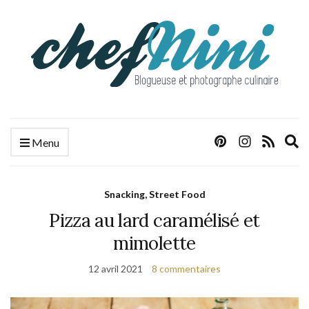
E
Menu
s
f
Snacking, Street Food
Pizza au lard caramélisé et
mimolette
12 avril 2021
8 commentaires