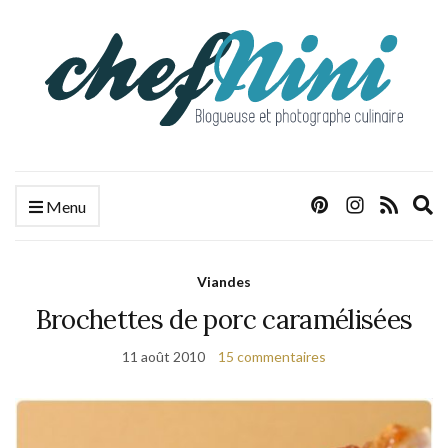
E
Menu
s
f
Viandes
Brochettes de porc caramélisées
11 août 2010
15 commentaires