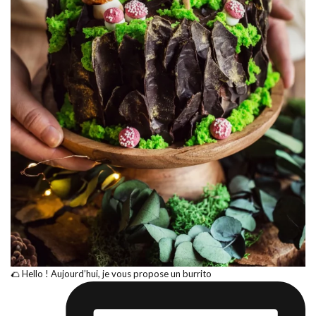
🌮 Hello ! Aujourd’hui, je vous propose un burrito