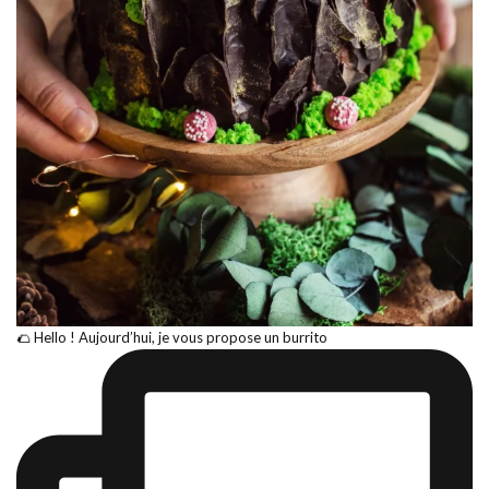
🌮 Hello ! Aujourd’hui, je vous propose un burrito