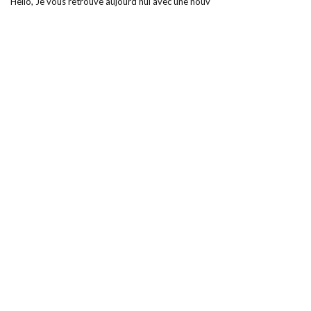
Hello, Je vous retrouve aujourd’hui avec une nouv