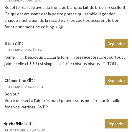
8 DÉCEMBRE 2016 À 2:05
Recette réalisée avec du fromage blanc au lait de brebis. Excellent.
Ce qui est amusant est la petite phrase qui semble légender
chaque illustration de la recette : » les cookies assurent le bon
fonctionnement de ce blog » 😉
dit :
titou
Répondre
8 DÉCEMBRE 2016 À 13:28
j’aime , ……. beaucoup ……….a la folie ,…..tes recettes ,… et surtout ,
j’aime celle ci .!!!!! ( si simple , si facile ) bisous bisous , TITOU ..,
dit :
Clémentine
Répondre
8 DÉCEMBRE 2016 À 17:34
Bonjour,
Votre dessert à l’air Très bon ! pouvez vous me dire quelle taille
font vos verrines, SVP ?
dit :
chefNini
Répondre
14 DÉCEMBRE 2016 À 12:22