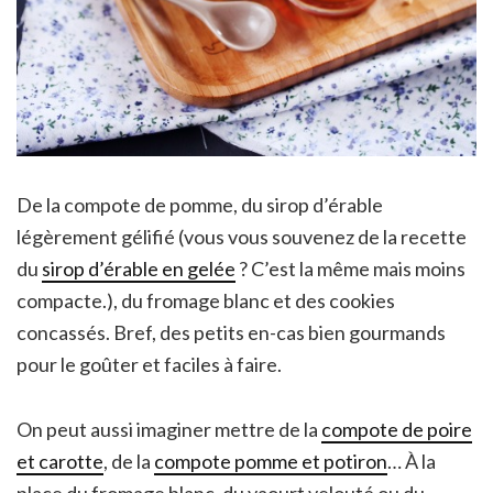
De la compote de pomme, du sirop d’érable
légèrement gélifié (vous vous souvenez de la recette
du
sirop d’érable en gelée
? C’est la même mais moins
compacte.), du fromage blanc et des cookies
concassés. Bref, des petits en-cas bien gourmands
pour le goûter et faciles à faire.
On peut aussi imaginer mettre de la
compote de poire
et carotte
, de la
compote pomme et potiron
… À la
place du fromage blanc, du yaourt velouté ou du