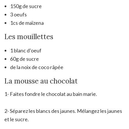
150g de sucre
3 oeufs
1cs de maïzena
Les mouillettes
1 blanc d’oeuf
60g de sucre
de la noix de coco râpée
La mousse au chocolat
1- Faites fondre le chocolat au bain marie.
2- Séparez les blancs des jaunes. Mélangez les jaunes
et le sucre.