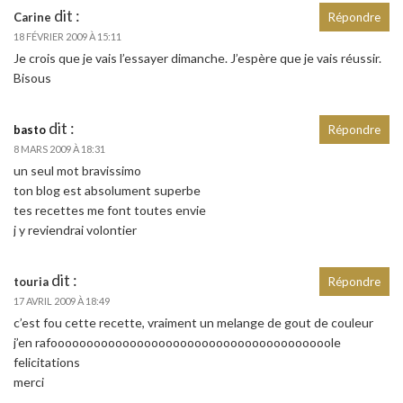
dit :
Carine
Répondre
18 FÉVRIER 2009 À 15:11
Je crois que je vais l’essayer dimanche. J’espère que je vais réussir.
Bisous
dit :
basto
Répondre
8 MARS 2009 À 18:31
un seul mot bravissimo
ton blog est absolument superbe
tes recettes me font toutes envie
j y reviendrai volontier
dit :
touria
Répondre
17 AVRIL 2009 À 18:49
c’est fou cette recette, vraiment un melange de gout de couleur
j’en rafooooooooooooooooooooooooooooooooooooooole
felicitations
merci