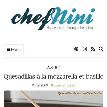
E
Menu
s
f
Apéritif
Quesadillas à la mozzarella et basilic
9 mai 2009
8 commentaires