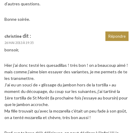
d’autres questions.
Bonne soirée.
dit :
christine
Répondre
26 MAI 2013 À 19:35
bonsoir,
Hier j’ai donc testé les quesadillas ! très bon ! on a beaucoup aimé !
mais comme j’aime bien essayer des variantes, je me permets de te
les transmettre.
J’ai eu un souci de « glissage du jambon hors de la tortilla » au
moment du découpage, du coup sur les suivantes, j’ai tartiné la
1ère tortilla de St Morêt (la prochaine fois j’essaye au boursin) pour
que le jambon accroche.
Ma fille trouvait qu’avec la mozarella c’était un peu fade à son goût,
on a tenté mozarella et chèvre, très bon aussi !
Bref, sur ta base déjà délicieuse, on peut décliner à l’infini !!! je