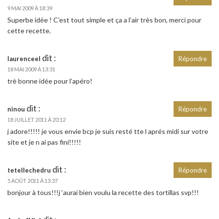
9 MAI 2009 À 18:39
Superbe idée ! C’est tout simple et ça a l’air très bon, merci pour
cette recette.
dit :
laurenceel
Répondre
18 MAI 2009 À 13:31
trè bonne idée pour l’apéro!
dit :
ninou
Répondre
18 JUILLET 2011 À 20:12
j adore!!!!! je vous envie bcp je suis resté tte l aprés midi sur votre
site et je n ai pas fini!!!!!
dit :
tetellechedru
Répondre
5 AOÛT 2011 À 13:37
bonjour à tous!!!j ‘aurai bien voulu la recette des tortillas svp!!!