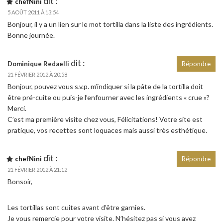
dit :
chefNini
5 AOÛT 2011 À 13:54
Bonjour, il y a un lien sur le mot tortilla dans la liste des ingrédients.
Bonne journée.
dit :
Dominique Redaelli
Répondre
21 FÉVRIER 2012 À 20:58
Bonjour, pouvez vous s.v.p. m’indiquer si la pâte de la tortilla doit
être pré-cuite ou puis-je l’enfourner avec les ingrédients « crue »?
Merci.
C’est ma première visite chez vous, Félicitations! Votre site est
pratique, vos recettes sont loquaces mais aussi très esthétique.
dit :
chefNini
Répondre
21 FÉVRIER 2012 À 21:12
Bonsoir,
Les tortillas sont cuites avant d’être garnies.
Je vous remercie pour votre visite. N’hésitez pas si vous avez