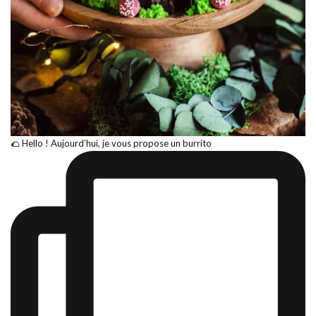
🌮 Hello ! Aujourd’hui, je vous propose un burrito