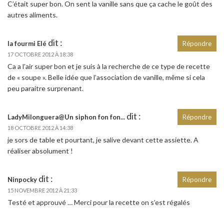
C’était super bon. On sent la vanille sans que ça cache le goût des
autres aliments.
dit :
la fourmi Elé
Répondre
17 OCTOBRE 2012 À 18:38
Ca a l’air super bon et je suis à la recherche de ce type de recette
de « soupe ». Belle idée que l’association de vanille, même si cela
peu paraitre surprenant.
dit :
LadyMilonguera@Un siphon fon fon...
Répondre
18 OCTOBRE 2012 À 14:38
je sors de table et pourtant, je salive devant cette assiette. A
réaliser absolument !
dit :
Ninpocky
Répondre
15 NOVEMBRE 2012 À 21:33
Testé et approuvé … Merci pour la recette on s’est régalés