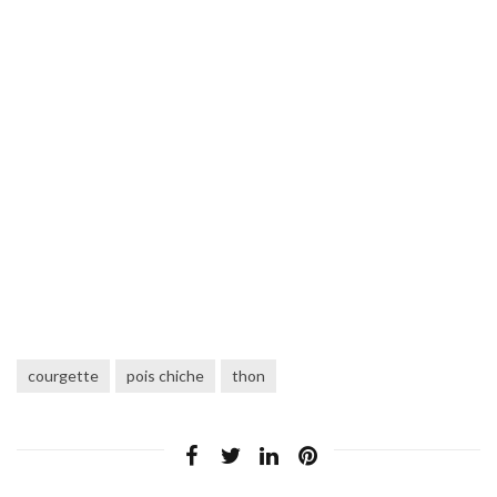
courgette
pois chiche
thon