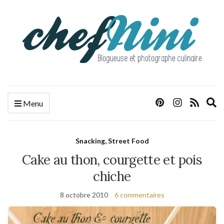
E
Menu
s
f
Snacking, Street Food
Cake au thon, courgette et pois
chiche
8 octobre 2010
6 commentaires