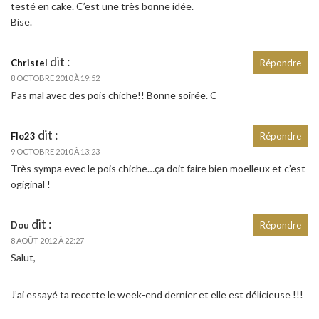
testé en cake. C’est une très bonne idée.
Bise.
dit :
Christel
Répondre
8 OCTOBRE 2010 À 19:52
Pas mal avec des pois chiche!! Bonne soirée. C
dit :
Flo23
Répondre
9 OCTOBRE 2010 À 13:23
Très sympa evec le pois chiche…ça doit faire bien moelleux et c’est
ogiginal !
dit :
Dou
Répondre
8 AOÛT 2012 À 22:27
Salut,
J’ai essayé ta recette le week-end dernier et elle est délicieuse !!!