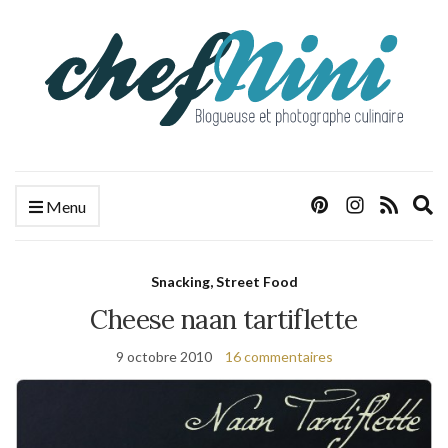
E
Menu
s
f
Snacking, Street Food
Cheese naan tartiflette
9 octobre 2010
16 commentaires