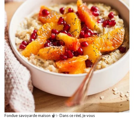
Fondue savoyarde maison 🫕✨ Dans ce réel, je vous