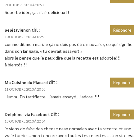
9 OCTOBRE 2010 À 20:53
Superbe idée, ça a l’air délicieux !!
dit :
pepitavignon
Répondre
10 OCTOBRE 2010 À 0:25
comme dit mon mari: » çà ne dois pas être mauvais », ce qui signifie
dans son langage, « tu devrait essayer! »
alors je pense que je peux dire que la recette est adoptée!!!
à bientôt!!!
dit :
Ma Cuisine du Placard
Répondre
11 OCTOBRE 2010 À 20:55
Humm.. En tartiflette… jamais essayé.. J’adore..!!!
dit :
Delphine, via Facebook
Répondre
13 OCTOBRE 2010 À 22:54
je viens de faire des cheese naan normales avec ta recette et une
vraie tuerie … merci encore avec toutes tes recettes … ton site est