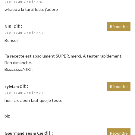
9 OCTOBRE 2010 À 17:09
whaou a la tartiflette j’adore
dit :
NIKI
Répondre
9 OCTOBRE 2010 À 17:50
Bonsoir,
Ta recette est absolument SUPER, merci. A tester rapidement.
Bon dimanche.
BizzzzzzzzNIKI.
dit :
sylviam
Répondre
9 OCTOBRE 2010 À 19:20
hum croc bon faut que je teste
biz
dit :
Gourmandises & Cie
Répondre