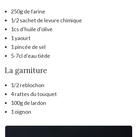
250g de farine
1/2 sachet de levure chimique
1cs d’huile d’olive
1 yaourt
1 pincée de sel
5-7cl d’eau tiède
La garniture
1/2 reblochon
4 rattes du touquet
100g de lardon
1 oignon