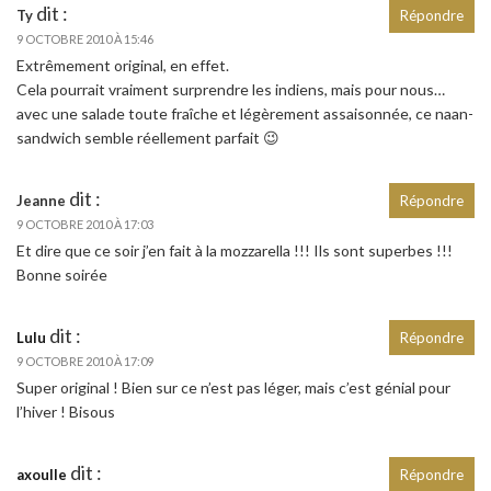
dit :
Ty
Répondre
9 OCTOBRE 2010 À 15:46
Extrêmement original, en effet.
Cela pourrait vraiment surprendre les indiens, mais pour nous…
avec une salade toute fraîche et légèrement assaisonnée, ce naan-
sandwich semble réellement parfait 😉
dit :
Jeanne
Répondre
9 OCTOBRE 2010 À 17:03
Et dire que ce soir j’en fait à la mozzarella !!! Ils sont superbes !!!
Bonne soirée
dit :
Lulu
Répondre
9 OCTOBRE 2010 À 17:09
Super original ! Bien sur ce n’est pas léger, mais c’est génial pour
l’hiver ! Bisous
dit :
axoulle
Répondre