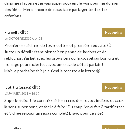
dans mes favoris et je vais super souvent le voir pour me donner
des idées. Merci encore de nous faire partager toutes tes
créations
dit :
Fiamella
Répondre
16 OCTOBRE 2010 À 14:24
Premier essai d’une de tes recettes et première réussite 🙂
Juste un détail : étant hier soir en panne de lardons et de
reblochon, j’ai fait avec les provisions du frigo, soit jambon cru et
fromage pour raclette… avec une salade c’était parfait !
Mais la prochaine fois je suivrai la recette à la lettre 😉
dit :
laetitia (essya)
Répondre
13 JANVIER 2011 À 16:19
Superbe idée!! Je connaissais les naans des restos indiens et ceux
là sont super bons, et facile à faire! Du coup j’en ai fait 3 tartiflettes
et 3 cheese pour un repas complet! Bravo pour ce site!