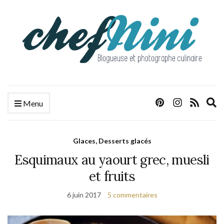
E
Menu
s
f
Glaces, Desserts glacés
Esquimaux au yaourt grec, muesli
et fruits
6 juin 2017
5 commentaires