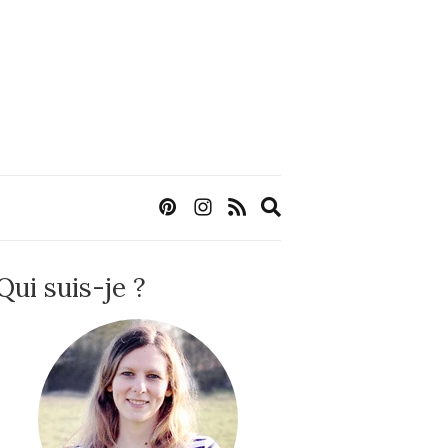
Expand
search
form
Qui suis-je ?