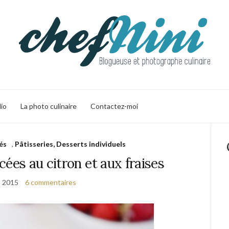
lio
La photo culinaire
Contactez-moi
és
,
Pâtisseries, Desserts individuels
cées au citron et aux fraises
t 2015
6 commentaires