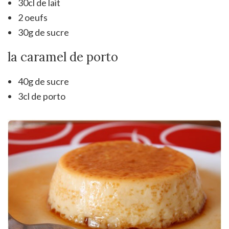
30cl de lait
2 oeufs
30g de sucre
la caramel de porto
40g de sucre
3cl de porto